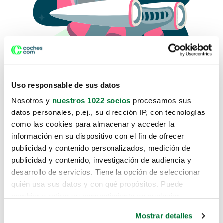
Uso responsable de sus datos
Nosotros y
nuestros 1022 socios
procesamos sus
datos personales, p.ej., su dirección IP, con tecnologías
como las cookies para almacenar y acceder la
Lo sentimos, no sabemos como
información en su dispositivo con el fin de ofrecer
te hemos traido hasta aquí.
publicidad y contenido personalizados, medición de
publicidad y contenido, investigación de audiencia y
desarrollo de servicios. Tiene la opción de seleccionar
Pero puedes encontrar el coche que estás
quién usa sus datos y con qué propósitos. Puede
buscando en alguno de estos enlaces:
cambiar o retirar su consentimiento en cualquier
momento desde la Declaración de cookies o clicando en
Coches nuevos
Mostrar detalles
el Menú de consentimiento.