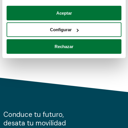
Coches de segunda mano
Si lo permite, también quisiéramos:
Aceptar
Recopilar información sobre su ubicación geográfica
Coches de km0
que puede tener una precisión de varios metros
Configurar
Coches de renting
Identificar su dispositivo analizándolo activamente
para buscar características específicas (huellas
Rechazar
digitales)
Obtenga más información sobre cómo se procesan sus
datos personales y establezca sus preferencias en la
sección de datos
. Puede cambiar o retirar su
consentimiento en cualquier momento en la Declaración
de cookies.
Las cookies de este sitio web se usan para personalizar
el contenido y los anuncios, ofrecer funciones de redes
sociales y analizar el tráfico. Además, compartimos
Conduce tu futuro,
información sobre el uso que haga del sitio web con
desata tu movilidad
nuestros partners de redes sociales, publicidad y análisis