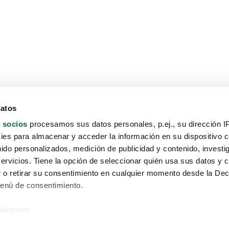
datos
 socios
procesamos sus datos personales, p.ej., su dirección I
es para almacenar y acceder la información en su dispositivo co
nido personalizados, medición de publicidad y contenido, investi
servicios. Tiene la opción de seleccionar quién usa sus datos y 
 o retirar su consentimiento en cualquier momento desde la Dec
Menú de consentimiento.
siéramos:
Aviso protección de datos
 sobre su ubicación geográfica que puede tener una precisión de