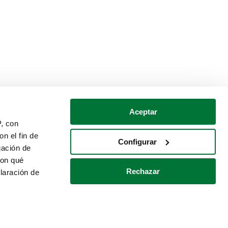
Aceptar
P, con
n el fin de
Configurar
gación de
con qué
Rechazar
laración de
Política de cookies
Contacto
 varios metros