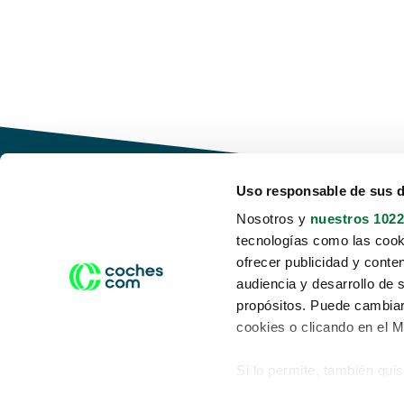
Uso responsable de sus 
Nosotros y
nuestros 1022
tecnologías como las cooki
Conduce tu futuro,
ofrecer publicidad y conte
desata tu movilidad
audiencia y desarrollo de 
propósitos. Puede cambiar
cookies o clicando en el 
Si lo permite, también qui
Acerca de nosotros
Aviso legal
Recopilar información