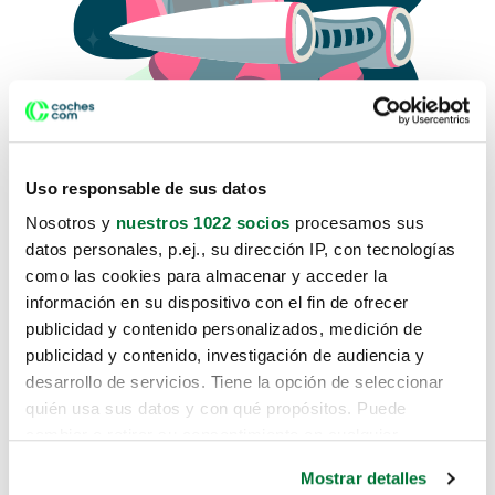
Uso responsable de sus datos
Nosotros y
nuestros 1022 socios
procesamos sus
datos personales, p.ej., su dirección IP, con tecnologías
como las cookies para almacenar y acceder la
Lo sentimos, no sabemos como
información en su dispositivo con el fin de ofrecer
te hemos traido hasta aquí.
publicidad y contenido personalizados, medición de
publicidad y contenido, investigación de audiencia y
desarrollo de servicios. Tiene la opción de seleccionar
Pero puedes encontrar el coche que estás
quién usa sus datos y con qué propósitos. Puede
buscando en alguno de estos enlaces:
cambiar o retirar su consentimiento en cualquier
momento desde la Declaración de cookies o clicando en
Coches nuevos
Mostrar detalles
el Menú de consentimiento.