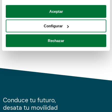
Coches de segunda mano
Si lo permite, también quisiéramos:
Aceptar
Recopilar información sobre su ubicación geográfica
Coches de km0
que puede tener una precisión de varios metros
Configurar
Coches de renting
Identificar su dispositivo analizándolo activamente
para buscar características específicas (huellas
Rechazar
digitales)
Obtenga más información sobre cómo se procesan sus
datos personales y establezca sus preferencias en la
sección de datos
. Puede cambiar o retirar su
consentimiento en cualquier momento en la Declaración
de cookies.
Las cookies de este sitio web se usan para personalizar
el contenido y los anuncios, ofrecer funciones de redes
sociales y analizar el tráfico. Además, compartimos
Conduce tu futuro,
información sobre el uso que haga del sitio web con
desata tu movilidad
nuestros partners de redes sociales, publicidad y análisis