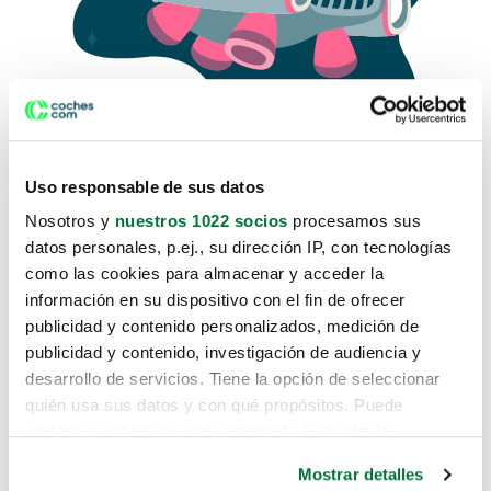
Uso responsable de sus datos
Nosotros y
nuestros 1022 socios
procesamos sus
datos personales, p.ej., su dirección IP, con tecnologías
como las cookies para almacenar y acceder la
Lo sentimos, no sabemos como
información en su dispositivo con el fin de ofrecer
te hemos traido hasta aquí.
publicidad y contenido personalizados, medición de
publicidad y contenido, investigación de audiencia y
desarrollo de servicios. Tiene la opción de seleccionar
Pero puedes encontrar el coche que estás
quién usa sus datos y con qué propósitos. Puede
buscando en alguno de estos enlaces:
cambiar o retirar su consentimiento en cualquier
momento desde la Declaración de cookies o clicando en
Coches nuevos
Mostrar detalles
el Menú de consentimiento.