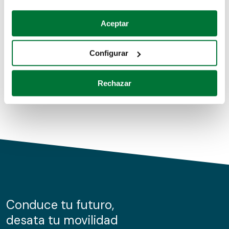
Coches de segunda mano
Si lo permite, también quisiéramos:
Aceptar
Recopilar información sobre su ubicación geográfica
Coches de km0
que puede tener una precisión de varios metros
Configurar
Coches de renting
Identificar su dispositivo analizándolo activamente
para buscar características específicas (huellas
Rechazar
digitales)
Obtenga más información sobre cómo se procesan sus
datos personales y establezca sus preferencias en la
sección de datos
. Puede cambiar o retirar su
consentimiento en cualquier momento en la Declaración
de cookies.
Las cookies de este sitio web se usan para personalizar
el contenido y los anuncios, ofrecer funciones de redes
sociales y analizar el tráfico. Además, compartimos
Conduce tu futuro,
información sobre el uso que haga del sitio web con
desata tu movilidad
nuestros partners de redes sociales, publicidad y análisis