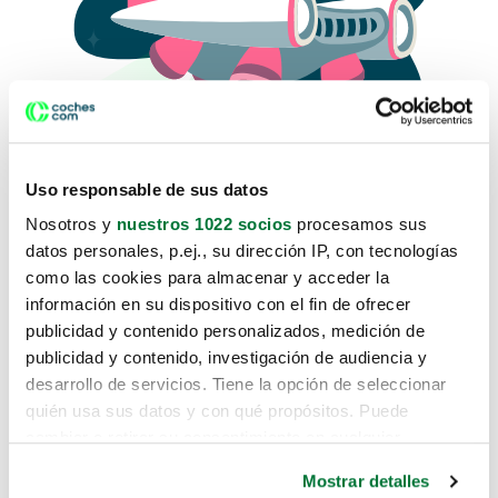
Uso responsable de sus datos
Nosotros y
nuestros 1022 socios
procesamos sus
datos personales, p.ej., su dirección IP, con tecnologías
como las cookies para almacenar y acceder la
Lo sentimos, no sabemos como
información en su dispositivo con el fin de ofrecer
te hemos traido hasta aquí.
publicidad y contenido personalizados, medición de
publicidad y contenido, investigación de audiencia y
desarrollo de servicios. Tiene la opción de seleccionar
Pero puedes encontrar el coche que estás
quién usa sus datos y con qué propósitos. Puede
buscando en alguno de estos enlaces:
cambiar o retirar su consentimiento en cualquier
momento desde la Declaración de cookies o clicando en
Coches nuevos
Mostrar detalles
el Menú de consentimiento.