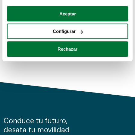
Coches de segunda mano
Si lo permite, también quisiéramos:
Aceptar
Recopilar información sobre su ubicación geográfica
Coches de km0
que puede tener una precisión de varios metros
Configurar
Coches de renting
Identificar su dispositivo analizándolo activamente
para buscar características específicas (huellas
Rechazar
digitales)
Obtenga más información sobre cómo se procesan sus
datos personales y establezca sus preferencias en la
sección de datos
. Puede cambiar o retirar su
consentimiento en cualquier momento en la Declaración
de cookies.
Las cookies de este sitio web se usan para personalizar
el contenido y los anuncios, ofrecer funciones de redes
sociales y analizar el tráfico. Además, compartimos
Conduce tu futuro,
información sobre el uso que haga del sitio web con
desata tu movilidad
nuestros partners de redes sociales, publicidad y análisis