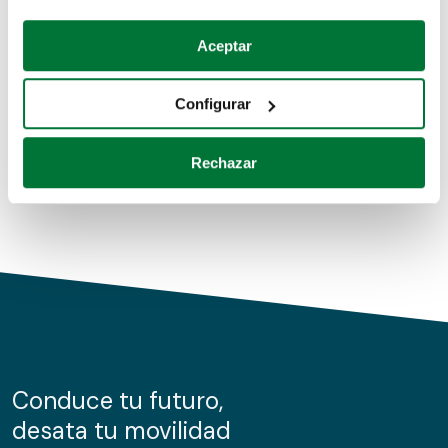
Coches de segunda mano
Si lo permite, también quisiéramos:
Aceptar
Recopilar información sobre su ubicación geográfica
Coches de km0
que puede tener una precisión de varios metros
Configurar
Coches de renting
Identificar su dispositivo analizándolo activamente
para buscar características específicas (huellas
Rechazar
digitales)
Obtenga más información sobre cómo se procesan sus
datos personales y establezca sus preferencias en la
sección de datos
. Puede cambiar o retirar su
consentimiento en cualquier momento en la Declaración
de cookies.
Las cookies de este sitio web se usan para personalizar
el contenido y los anuncios, ofrecer funciones de redes
sociales y analizar el tráfico. Además, compartimos
Conduce tu futuro,
información sobre el uso que haga del sitio web con
desata tu movilidad
nuestros partners de redes sociales, publicidad y análisis