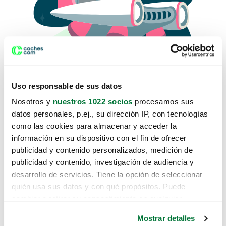
Uso responsable de sus datos
Nosotros y
nuestros 1022 socios
procesamos sus
datos personales, p.ej., su dirección IP, con tecnologías
como las cookies para almacenar y acceder la
Lo sentimos, no sabemos como
información en su dispositivo con el fin de ofrecer
te hemos traido hasta aquí.
publicidad y contenido personalizados, medición de
publicidad y contenido, investigación de audiencia y
desarrollo de servicios. Tiene la opción de seleccionar
Pero puedes encontrar el coche que estás
quién usa sus datos y con qué propósitos. Puede
buscando en alguno de estos enlaces:
cambiar o retirar su consentimiento en cualquier
momento desde la Declaración de cookies o clicando en
Coches nuevos
Mostrar detalles
el Menú de consentimiento.