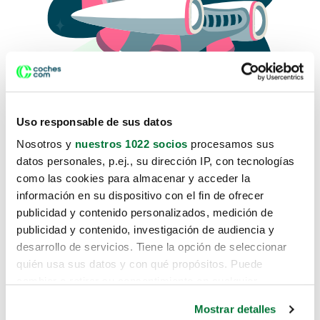
Uso responsable de sus datos
Nosotros y
nuestros 1022 socios
procesamos sus
datos personales, p.ej., su dirección IP, con tecnologías
como las cookies para almacenar y acceder la
Lo sentimos, no sabemos como
información en su dispositivo con el fin de ofrecer
te hemos traido hasta aquí.
publicidad y contenido personalizados, medición de
publicidad y contenido, investigación de audiencia y
desarrollo de servicios. Tiene la opción de seleccionar
Pero puedes encontrar el coche que estás
quién usa sus datos y con qué propósitos. Puede
buscando en alguno de estos enlaces:
cambiar o retirar su consentimiento en cualquier
momento desde la Declaración de cookies o clicando en
Coches nuevos
Mostrar detalles
el Menú de consentimiento.