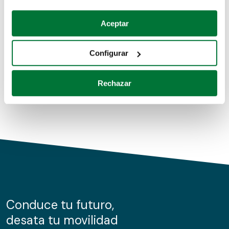
Coches de segunda mano
Si lo permite, también quisiéramos:
Aceptar
Recopilar información sobre su ubicación geográfica
Coches de km0
que puede tener una precisión de varios metros
Configurar
Coches de renting
Identificar su dispositivo analizándolo activamente
para buscar características específicas (huellas
Rechazar
digitales)
Obtenga más información sobre cómo se procesan sus
datos personales y establezca sus preferencias en la
sección de datos
. Puede cambiar o retirar su
consentimiento en cualquier momento en la Declaración
de cookies.
Las cookies de este sitio web se usan para personalizar
el contenido y los anuncios, ofrecer funciones de redes
sociales y analizar el tráfico. Además, compartimos
Conduce tu futuro,
información sobre el uso que haga del sitio web con
desata tu movilidad
nuestros partners de redes sociales, publicidad y análisis