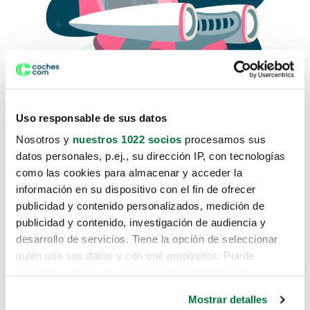
Uso responsable de sus datos
Nosotros y
nuestros 1022 socios
procesamos sus
datos personales, p.ej., su dirección IP, con tecnologías
como las cookies para almacenar y acceder la
Lo sentimos, no sabemos como
información en su dispositivo con el fin de ofrecer
te hemos traido hasta aquí.
publicidad y contenido personalizados, medición de
publicidad y contenido, investigación de audiencia y
desarrollo de servicios. Tiene la opción de seleccionar
Pero puedes encontrar el coche que estás
quién usa sus datos y con qué propósitos. Puede
buscando en alguno de estos enlaces:
cambiar o retirar su consentimiento en cualquier
momento desde la Declaración de cookies o clicando en
Coches nuevos
Mostrar detalles
el Menú de consentimiento.