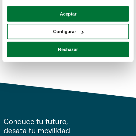
Coches de segunda mano
Si lo permite, también quisiéramos:
Aceptar
Recopilar información sobre su ubicación geográfica
Coches de km0
que puede tener una precisión de varios metros
Configurar
Coches de renting
Identificar su dispositivo analizándolo activamente
para buscar características específicas (huellas
Rechazar
digitales)
Obtenga más información sobre cómo se procesan sus
datos personales y establezca sus preferencias en la
sección de datos
. Puede cambiar o retirar su
consentimiento en cualquier momento en la Declaración
de cookies.
Las cookies de este sitio web se usan para personalizar
el contenido y los anuncios, ofrecer funciones de redes
sociales y analizar el tráfico. Además, compartimos
Conduce tu futuro,
información sobre el uso que haga del sitio web con
desata tu movilidad
nuestros partners de redes sociales, publicidad y análisis