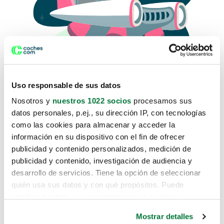
Uso responsable de sus datos
Nosotros y
nuestros 1022 socios
procesamos sus
datos personales, p.ej., su dirección IP, con tecnologías
como las cookies para almacenar y acceder la
Lo sentimos, no sabemos como
información en su dispositivo con el fin de ofrecer
te hemos traido hasta aquí.
publicidad y contenido personalizados, medición de
publicidad y contenido, investigación de audiencia y
desarrollo de servicios. Tiene la opción de seleccionar
Pero puedes encontrar el coche que estás
quién usa sus datos y con qué propósitos. Puede
buscando en alguno de estos enlaces:
cambiar o retirar su consentimiento en cualquier
momento desde la Declaración de cookies o clicando en
Coches nuevos
Mostrar detalles
el Menú de consentimiento.