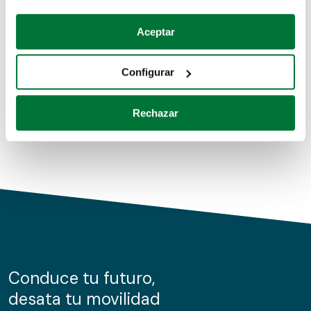
Coches de segunda mano
Si lo permite, también quisiéramos:
Aceptar
Recopilar información sobre su ubicación geográfica
Coches de km0
que puede tener una precisión de varios metros
Configurar
Coches de renting
Identificar su dispositivo analizándolo activamente
para buscar características específicas (huellas
Rechazar
digitales)
Obtenga más información sobre cómo se procesan sus
datos personales y establezca sus preferencias en la
sección de datos
. Puede cambiar o retirar su
consentimiento en cualquier momento en la Declaración
de cookies.
Las cookies de este sitio web se usan para personalizar
el contenido y los anuncios, ofrecer funciones de redes
sociales y analizar el tráfico. Además, compartimos
Conduce tu futuro,
información sobre el uso que haga del sitio web con
desata tu movilidad
nuestros partners de redes sociales, publicidad y análisis