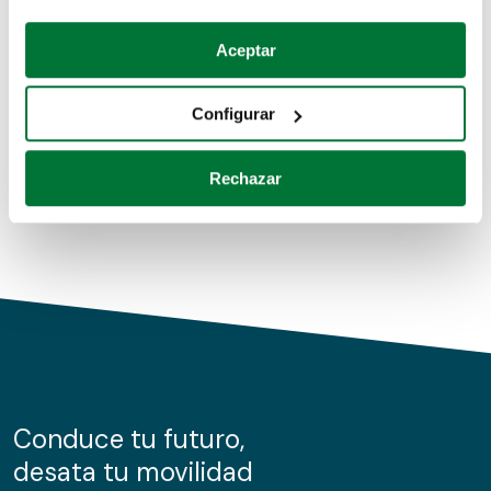
Coches de segunda mano
Si lo permite, también quisiéramos:
Aceptar
Recopilar información sobre su ubicación geográfica
Coches de km0
que puede tener una precisión de varios metros
Configurar
Coches de renting
Identificar su dispositivo analizándolo activamente
para buscar características específicas (huellas
Rechazar
digitales)
Obtenga más información sobre cómo se procesan sus
datos personales y establezca sus preferencias en la
sección de datos
. Puede cambiar o retirar su
consentimiento en cualquier momento en la Declaración
de cookies.
Las cookies de este sitio web se usan para personalizar
el contenido y los anuncios, ofrecer funciones de redes
sociales y analizar el tráfico. Además, compartimos
Conduce tu futuro,
información sobre el uso que haga del sitio web con
desata tu movilidad
nuestros partners de redes sociales, publicidad y análisis