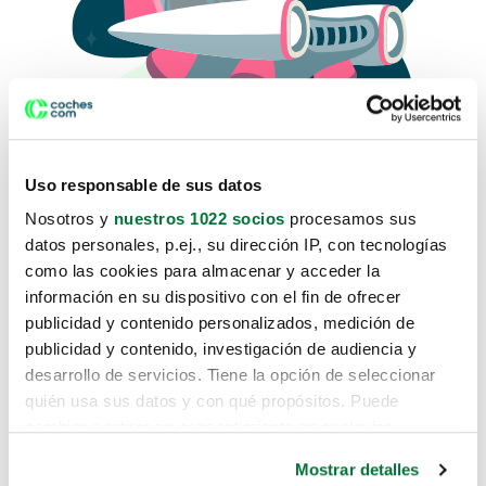
Uso responsable de sus datos
Nosotros y
nuestros 1022 socios
procesamos sus
datos personales, p.ej., su dirección IP, con tecnologías
como las cookies para almacenar y acceder la
Lo sentimos, no sabemos como
información en su dispositivo con el fin de ofrecer
te hemos traido hasta aquí.
publicidad y contenido personalizados, medición de
publicidad y contenido, investigación de audiencia y
desarrollo de servicios. Tiene la opción de seleccionar
Pero puedes encontrar el coche que estás
quién usa sus datos y con qué propósitos. Puede
buscando en alguno de estos enlaces:
cambiar o retirar su consentimiento en cualquier
momento desde la Declaración de cookies o clicando en
Coches nuevos
Mostrar detalles
el Menú de consentimiento.