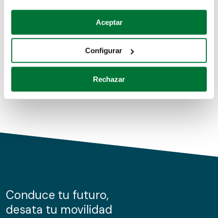
Coches de segunda mano
Si lo permite, también quisiéramos:
Aceptar
Recopilar información sobre su ubicación geográfica
Coches de km0
que puede tener una precisión de varios metros
Configurar
Coches de renting
Identificar su dispositivo analizándolo activamente
para buscar características específicas (huellas
Rechazar
digitales)
Obtenga más información sobre cómo se procesan sus
datos personales y establezca sus preferencias en la
sección de datos
. Puede cambiar o retirar su
consentimiento en cualquier momento en la Declaración
de cookies.
Las cookies de este sitio web se usan para personalizar
el contenido y los anuncios, ofrecer funciones de redes
sociales y analizar el tráfico. Además, compartimos
Conduce tu futuro,
información sobre el uso que haga del sitio web con
desata tu movilidad
nuestros partners de redes sociales, publicidad y análisis