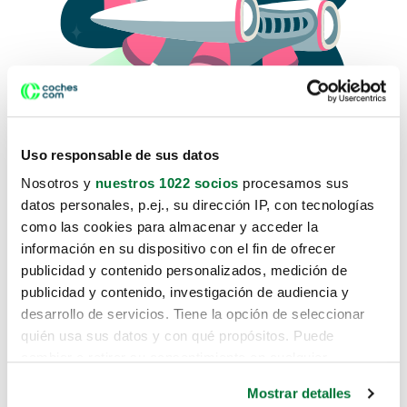
Uso responsable de sus datos
Nosotros y
nuestros 1022 socios
procesamos sus
datos personales, p.ej., su dirección IP, con tecnologías
como las cookies para almacenar y acceder la
Lo sentimos, no sabemos como
información en su dispositivo con el fin de ofrecer
te hemos traido hasta aquí.
publicidad y contenido personalizados, medición de
publicidad y contenido, investigación de audiencia y
desarrollo de servicios. Tiene la opción de seleccionar
Pero puedes encontrar el coche que estás
quién usa sus datos y con qué propósitos. Puede
buscando en alguno de estos enlaces:
cambiar o retirar su consentimiento en cualquier
momento desde la Declaración de cookies o clicando en
Coches nuevos
Mostrar detalles
el Menú de consentimiento.