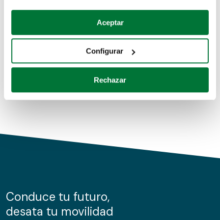
Coches de segunda mano
Si lo permite, también quisiéramos:
Aceptar
Recopilar información sobre su ubicación geográfica
Coches de km0
que puede tener una precisión de varios metros
Configurar
Coches de renting
Identificar su dispositivo analizándolo activamente
para buscar características específicas (huellas
Rechazar
digitales)
Obtenga más información sobre cómo se procesan sus
datos personales y establezca sus preferencias en la
sección de datos
. Puede cambiar o retirar su
consentimiento en cualquier momento en la Declaración
de cookies.
Las cookies de este sitio web se usan para personalizar
el contenido y los anuncios, ofrecer funciones de redes
sociales y analizar el tráfico. Además, compartimos
Conduce tu futuro,
información sobre el uso que haga del sitio web con
desata tu movilidad
nuestros partners de redes sociales, publicidad y análisis