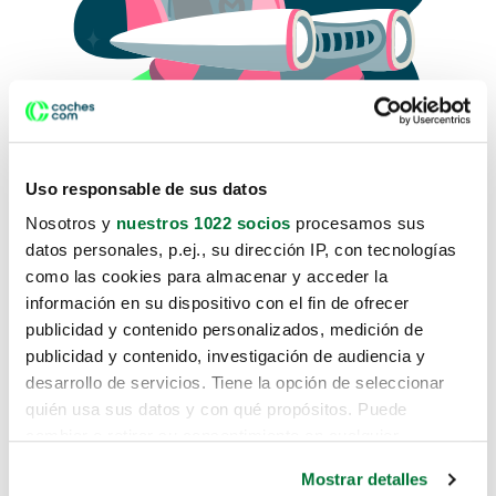
Uso responsable de sus datos
Nosotros y
nuestros 1022 socios
procesamos sus
datos personales, p.ej., su dirección IP, con tecnologías
como las cookies para almacenar y acceder la
Lo sentimos, no sabemos como
información en su dispositivo con el fin de ofrecer
te hemos traido hasta aquí.
publicidad y contenido personalizados, medición de
publicidad y contenido, investigación de audiencia y
desarrollo de servicios. Tiene la opción de seleccionar
Pero puedes encontrar el coche que estás
quién usa sus datos y con qué propósitos. Puede
buscando en alguno de estos enlaces:
cambiar o retirar su consentimiento en cualquier
momento desde la Declaración de cookies o clicando en
Coches nuevos
Mostrar detalles
el Menú de consentimiento.