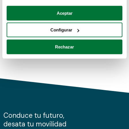
Coches de segunda mano
Si lo permite, también quisiéramos:
Aceptar
Recopilar información sobre su ubicación geográfica
Coches de km0
que puede tener una precisión de varios metros
Configurar
Coches de renting
Identificar su dispositivo analizándolo activamente
para buscar características específicas (huellas
Rechazar
digitales)
Obtenga más información sobre cómo se procesan sus
datos personales y establezca sus preferencias en la
sección de datos
. Puede cambiar o retirar su
consentimiento en cualquier momento en la Declaración
de cookies.
Las cookies de este sitio web se usan para personalizar
el contenido y los anuncios, ofrecer funciones de redes
sociales y analizar el tráfico. Además, compartimos
Conduce tu futuro,
información sobre el uso que haga del sitio web con
desata tu movilidad
nuestros partners de redes sociales, publicidad y análisis