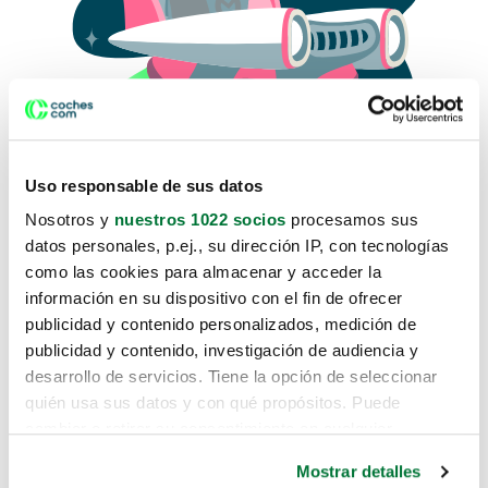
Uso responsable de sus datos
Nosotros y
nuestros 1022 socios
procesamos sus
datos personales, p.ej., su dirección IP, con tecnologías
como las cookies para almacenar y acceder la
Lo sentimos, no sabemos como
información en su dispositivo con el fin de ofrecer
te hemos traido hasta aquí.
publicidad y contenido personalizados, medición de
publicidad y contenido, investigación de audiencia y
desarrollo de servicios. Tiene la opción de seleccionar
Pero puedes encontrar el coche que estás
quién usa sus datos y con qué propósitos. Puede
buscando en alguno de estos enlaces:
cambiar o retirar su consentimiento en cualquier
momento desde la Declaración de cookies o clicando en
Coches nuevos
Mostrar detalles
el Menú de consentimiento.