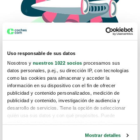
Uso responsable de sus datos
Nosotros y
nuestros 1022 socios
procesamos sus
datos personales, p.ej., su dirección IP, con tecnologías
como las cookies para almacenar y acceder la
Lo sentimos, no sabemos como
información en su dispositivo con el fin de ofrecer
te hemos traido hasta aquí.
publicidad y contenido personalizados, medición de
publicidad y contenido, investigación de audiencia y
desarrollo de servicios. Tiene la opción de seleccionar
Pero puedes encontrar el coche que estás
quién usa sus datos y con qué propósitos. Puede
buscando en alguno de estos enlaces:
cambiar o retirar su consentimiento en cualquier
momento desde la Declaración de cookies o clicando en
Coches nuevos
Mostrar detalles
el Menú de consentimiento.