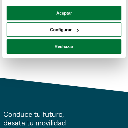
Coches de segunda mano
Si lo permite, también quisiéramos:
Aceptar
Recopilar información sobre su ubicación geográfica
Coches de km0
que puede tener una precisión de varios metros
Configurar
Coches de renting
Identificar su dispositivo analizándolo activamente
para buscar características específicas (huellas
Rechazar
digitales)
Obtenga más información sobre cómo se procesan sus
datos personales y establezca sus preferencias en la
sección de datos
. Puede cambiar o retirar su
consentimiento en cualquier momento en la Declaración
de cookies.
Las cookies de este sitio web se usan para personalizar
el contenido y los anuncios, ofrecer funciones de redes
sociales y analizar el tráfico. Además, compartimos
Conduce tu futuro,
información sobre el uso que haga del sitio web con
desata tu movilidad
nuestros partners de redes sociales, publicidad y análisis