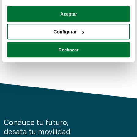
Coches de segunda mano
Si lo permite, también quisiéramos:
Aceptar
Recopilar información sobre su ubicación geográfica
Coches de km0
que puede tener una precisión de varios metros
Configurar
Coches de renting
Identificar su dispositivo analizándolo activamente
para buscar características específicas (huellas
Rechazar
digitales)
Obtenga más información sobre cómo se procesan sus
datos personales y establezca sus preferencias en la
sección de datos
. Puede cambiar o retirar su
consentimiento en cualquier momento en la Declaración
de cookies.
Las cookies de este sitio web se usan para personalizar
el contenido y los anuncios, ofrecer funciones de redes
sociales y analizar el tráfico. Además, compartimos
Conduce tu futuro,
información sobre el uso que haga del sitio web con
desata tu movilidad
nuestros partners de redes sociales, publicidad y análisis