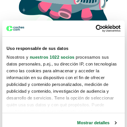
Uso responsable de sus datos
Nosotros y
nuestros 1022 socios
procesamos sus
datos personales, p.ej., su dirección IP, con tecnologías
como las cookies para almacenar y acceder la
Lo sentimos, no sabemos como
información en su dispositivo con el fin de ofrecer
te hemos traido hasta aquí.
publicidad y contenido personalizados, medición de
publicidad y contenido, investigación de audiencia y
desarrollo de servicios. Tiene la opción de seleccionar
Pero puedes encontrar el coche que estás
quién usa sus datos y con qué propósitos. Puede
buscando en alguno de estos enlaces:
cambiar o retirar su consentimiento en cualquier
momento desde la Declaración de cookies o clicando en
Coches nuevos
Mostrar detalles
el Menú de consentimiento.