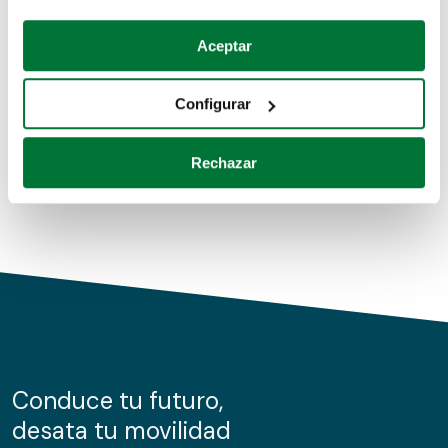
Coches de segunda mano
Si lo permite, también quisiéramos:
Aceptar
Recopilar información sobre su ubicación geográfica
Coches de km0
que puede tener una precisión de varios metros
Configurar
Coches de renting
Identificar su dispositivo analizándolo activamente
para buscar características específicas (huellas
Rechazar
digitales)
Obtenga más información sobre cómo se procesan sus
datos personales y establezca sus preferencias en la
sección de datos
. Puede cambiar o retirar su
consentimiento en cualquier momento en la Declaración
de cookies.
Las cookies de este sitio web se usan para personalizar
el contenido y los anuncios, ofrecer funciones de redes
sociales y analizar el tráfico. Además, compartimos
Conduce tu futuro,
información sobre el uso que haga del sitio web con
desata tu movilidad
nuestros partners de redes sociales, publicidad y análisis