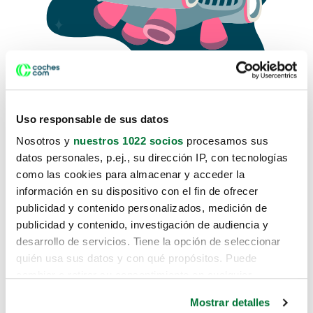
Uso responsable de sus datos
Nosotros y
nuestros 1022 socios
procesamos sus
datos personales, p.ej., su dirección IP, con tecnologías
como las cookies para almacenar y acceder la
Lo sentimos, no sabemos como
información en su dispositivo con el fin de ofrecer
te hemos traido hasta aquí.
publicidad y contenido personalizados, medición de
publicidad y contenido, investigación de audiencia y
desarrollo de servicios. Tiene la opción de seleccionar
Pero puedes encontrar el coche que estás
quién usa sus datos y con qué propósitos. Puede
buscando en alguno de estos enlaces:
cambiar o retirar su consentimiento en cualquier
momento desde la Declaración de cookies o clicando en
Coches nuevos
Mostrar detalles
el Menú de consentimiento.