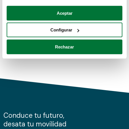
Coches de segunda mano
Si lo permite, también quisiéramos:
Aceptar
Recopilar información sobre su ubicación geográfica
Coches de km0
que puede tener una precisión de varios metros
Configurar
Coches de renting
Identificar su dispositivo analizándolo activamente
para buscar características específicas (huellas
Rechazar
digitales)
Obtenga más información sobre cómo se procesan sus
datos personales y establezca sus preferencias en la
sección de datos
. Puede cambiar o retirar su
consentimiento en cualquier momento en la Declaración
de cookies.
Las cookies de este sitio web se usan para personalizar
el contenido y los anuncios, ofrecer funciones de redes
sociales y analizar el tráfico. Además, compartimos
Conduce tu futuro,
información sobre el uso que haga del sitio web con
desata tu movilidad
nuestros partners de redes sociales, publicidad y análisis