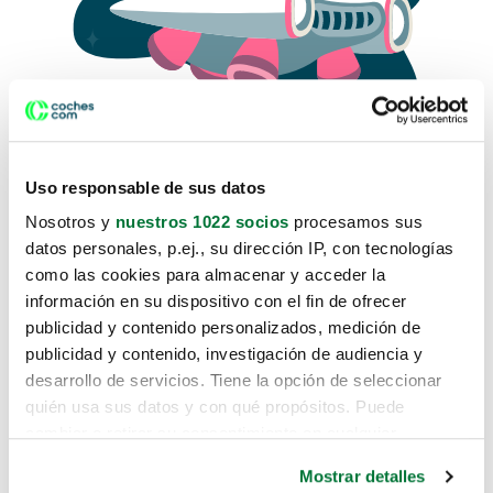
Uso responsable de sus datos
Nosotros y
nuestros 1022 socios
procesamos sus
datos personales, p.ej., su dirección IP, con tecnologías
como las cookies para almacenar y acceder la
Lo sentimos, no sabemos como
información en su dispositivo con el fin de ofrecer
te hemos traido hasta aquí.
publicidad y contenido personalizados, medición de
publicidad y contenido, investigación de audiencia y
desarrollo de servicios. Tiene la opción de seleccionar
Pero puedes encontrar el coche que estás
quién usa sus datos y con qué propósitos. Puede
buscando en alguno de estos enlaces:
cambiar o retirar su consentimiento en cualquier
momento desde la Declaración de cookies o clicando en
Coches nuevos
Mostrar detalles
el Menú de consentimiento.