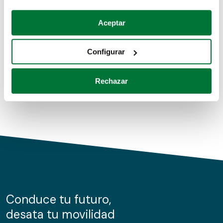
Coches de segunda mano
Si lo permite, también quisiéramos:
Aceptar
Recopilar información sobre su ubicación geográfica
Coches de km0
que puede tener una precisión de varios metros
Configurar
Coches de renting
Identificar su dispositivo analizándolo activamente
para buscar características específicas (huellas
Rechazar
digitales)
Obtenga más información sobre cómo se procesan sus
datos personales y establezca sus preferencias en la
sección de datos
. Puede cambiar o retirar su
consentimiento en cualquier momento en la Declaración
de cookies.
Las cookies de este sitio web se usan para personalizar
el contenido y los anuncios, ofrecer funciones de redes
sociales y analizar el tráfico. Además, compartimos
Conduce tu futuro,
información sobre el uso que haga del sitio web con
desata tu movilidad
nuestros partners de redes sociales, publicidad y análisis