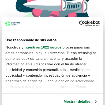
Uso responsable de sus datos
Nosotros y
nuestros 1022 socios
procesamos sus
datos personales, p.ej., su dirección IP, con tecnologías
como las cookies para almacenar y acceder la
Lo sentimos, no sabemos como
información en su dispositivo con el fin de ofrecer
te hemos traido hasta aquí.
publicidad y contenido personalizados, medición de
publicidad y contenido, investigación de audiencia y
desarrollo de servicios. Tiene la opción de seleccionar
Pero puedes encontrar el coche que estás
quién usa sus datos y con qué propósitos. Puede
buscando en alguno de estos enlaces:
cambiar o retirar su consentimiento en cualquier
momento desde la Declaración de cookies o clicando en
Coches nuevos
Mostrar detalles
el Menú de consentimiento.