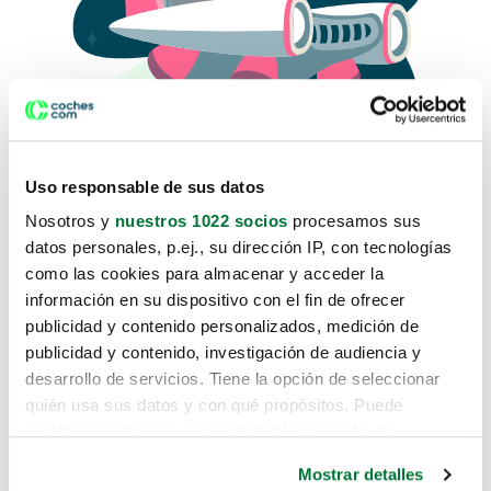
Uso responsable de sus datos
Nosotros y
nuestros 1022 socios
procesamos sus
datos personales, p.ej., su dirección IP, con tecnologías
como las cookies para almacenar y acceder la
Lo sentimos, no sabemos como
información en su dispositivo con el fin de ofrecer
te hemos traido hasta aquí.
publicidad y contenido personalizados, medición de
publicidad y contenido, investigación de audiencia y
desarrollo de servicios. Tiene la opción de seleccionar
Pero puedes encontrar el coche que estás
quién usa sus datos y con qué propósitos. Puede
buscando en alguno de estos enlaces:
cambiar o retirar su consentimiento en cualquier
momento desde la Declaración de cookies o clicando en
Coches nuevos
Mostrar detalles
el Menú de consentimiento.