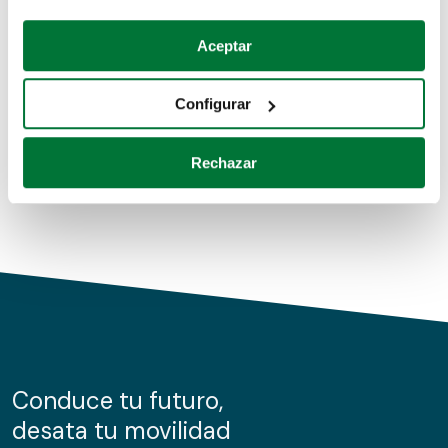
Coches de segunda mano
Si lo permite, también quisiéramos:
Aceptar
Recopilar información sobre su ubicación geográfica
Coches de km0
que puede tener una precisión de varios metros
Configurar
Coches de renting
Identificar su dispositivo analizándolo activamente
para buscar características específicas (huellas
Rechazar
digitales)
Obtenga más información sobre cómo se procesan sus
datos personales y establezca sus preferencias en la
sección de datos
. Puede cambiar o retirar su
consentimiento en cualquier momento en la Declaración
de cookies.
Las cookies de este sitio web se usan para personalizar
el contenido y los anuncios, ofrecer funciones de redes
sociales y analizar el tráfico. Además, compartimos
Conduce tu futuro,
información sobre el uso que haga del sitio web con
desata tu movilidad
nuestros partners de redes sociales, publicidad y análisis