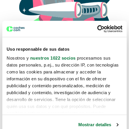
Uso responsable de sus datos
Nosotros y
nuestros 1022 socios
procesamos sus
datos personales, p.ej., su dirección IP, con tecnologías
como las cookies para almacenar y acceder la
Lo sentimos, no sabemos como
información en su dispositivo con el fin de ofrecer
te hemos traido hasta aquí.
publicidad y contenido personalizados, medición de
publicidad y contenido, investigación de audiencia y
desarrollo de servicios. Tiene la opción de seleccionar
Pero puedes encontrar el coche que estás
quién usa sus datos y con qué propósitos. Puede
buscando en alguno de estos enlaces:
cambiar o retirar su consentimiento en cualquier
momento desde la Declaración de cookies o clicando en
Coches nuevos
Mostrar detalles
el Menú de consentimiento.