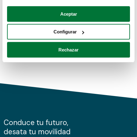
Coches de segunda mano
Si lo permite, también quisiéramos:
Aceptar
Recopilar información sobre su ubicación geográfica
Coches de km0
que puede tener una precisión de varios metros
Configurar
Coches de renting
Identificar su dispositivo analizándolo activamente
para buscar características específicas (huellas
Rechazar
digitales)
Obtenga más información sobre cómo se procesan sus
datos personales y establezca sus preferencias en la
sección de datos
. Puede cambiar o retirar su
consentimiento en cualquier momento en la Declaración
de cookies.
Las cookies de este sitio web se usan para personalizar
el contenido y los anuncios, ofrecer funciones de redes
sociales y analizar el tráfico. Además, compartimos
Conduce tu futuro,
información sobre el uso que haga del sitio web con
desata tu movilidad
nuestros partners de redes sociales, publicidad y análisis