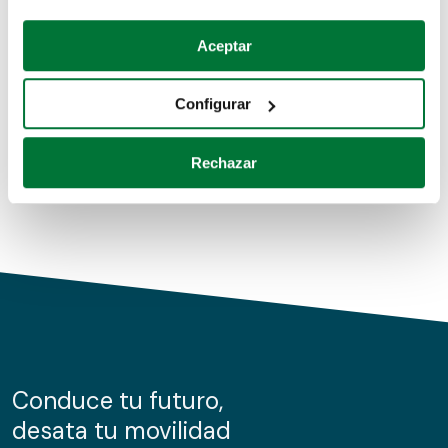
Coches de segunda mano
Si lo permite, también quisiéramos:
Aceptar
Recopilar información sobre su ubicación geográfica
Coches de km0
que puede tener una precisión de varios metros
Configurar
Coches de renting
Identificar su dispositivo analizándolo activamente
para buscar características específicas (huellas
Rechazar
digitales)
Obtenga más información sobre cómo se procesan sus
datos personales y establezca sus preferencias en la
sección de datos
. Puede cambiar o retirar su
consentimiento en cualquier momento en la Declaración
de cookies.
Las cookies de este sitio web se usan para personalizar
el contenido y los anuncios, ofrecer funciones de redes
sociales y analizar el tráfico. Además, compartimos
Conduce tu futuro,
información sobre el uso que haga del sitio web con
desata tu movilidad
nuestros partners de redes sociales, publicidad y análisis