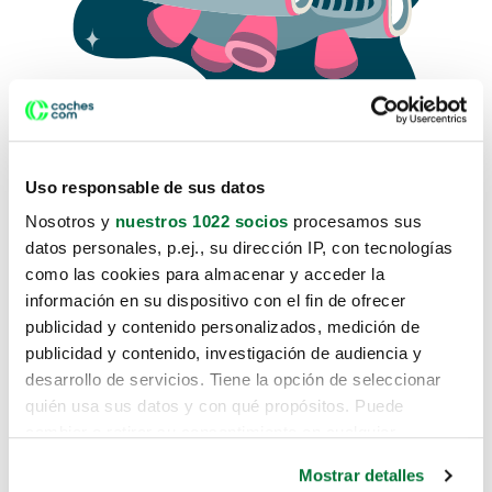
Uso responsable de sus datos
Nosotros y
nuestros 1022 socios
procesamos sus
datos personales, p.ej., su dirección IP, con tecnologías
como las cookies para almacenar y acceder la
Lo sentimos, no sabemos como
información en su dispositivo con el fin de ofrecer
te hemos traido hasta aquí.
publicidad y contenido personalizados, medición de
publicidad y contenido, investigación de audiencia y
desarrollo de servicios. Tiene la opción de seleccionar
Pero puedes encontrar el coche que estás
quién usa sus datos y con qué propósitos. Puede
buscando en alguno de estos enlaces:
cambiar o retirar su consentimiento en cualquier
momento desde la Declaración de cookies o clicando en
Coches nuevos
Mostrar detalles
el Menú de consentimiento.