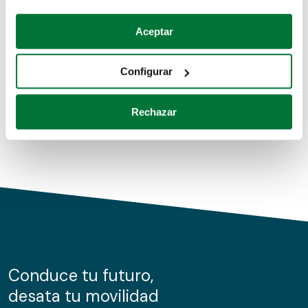
Coches de segunda mano
Si lo permite, también quisiéramos:
Aceptar
Recopilar información sobre su ubicación geográfica
Coches de km0
que puede tener una precisión de varios metros
Configurar
Coches de renting
Identificar su dispositivo analizándolo activamente
para buscar características específicas (huellas
Rechazar
digitales)
Obtenga más información sobre cómo se procesan sus
datos personales y establezca sus preferencias en la
sección de datos
. Puede cambiar o retirar su
consentimiento en cualquier momento en la Declaración
de cookies.
Las cookies de este sitio web se usan para personalizar
el contenido y los anuncios, ofrecer funciones de redes
sociales y analizar el tráfico. Además, compartimos
Conduce tu futuro,
información sobre el uso que haga del sitio web con
desata tu movilidad
nuestros partners de redes sociales, publicidad y análisis