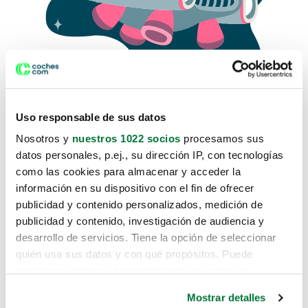
Uso responsable de sus datos
Nosotros y
nuestros 1022 socios
procesamos sus
datos personales, p.ej., su dirección IP, con tecnologías
como las cookies para almacenar y acceder la
Lo sentimos, no sabemos como
información en su dispositivo con el fin de ofrecer
te hemos traido hasta aquí.
publicidad y contenido personalizados, medición de
publicidad y contenido, investigación de audiencia y
desarrollo de servicios. Tiene la opción de seleccionar
Pero puedes encontrar el coche que estás
quién usa sus datos y con qué propósitos. Puede
buscando en alguno de estos enlaces:
cambiar o retirar su consentimiento en cualquier
momento desde la Declaración de cookies o clicando en
Coches nuevos
Mostrar detalles
el Menú de consentimiento.