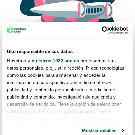
Uso responsable de sus datos
Nosotros y
nuestros 1022 socios
procesamos sus
datos personales, p.ej., su dirección IP, con tecnologías
como las cookies para almacenar y acceder la
Lo sentimos, no sabemos como
información en su dispositivo con el fin de ofrecer
te hemos traido hasta aquí.
publicidad y contenido personalizados, medición de
publicidad y contenido, investigación de audiencia y
desarrollo de servicios. Tiene la opción de seleccionar
Pero puedes encontrar el coche que estás
quién usa sus datos y con qué propósitos. Puede
buscando en alguno de estos enlaces:
cambiar o retirar su consentimiento en cualquier
momento desde la Declaración de cookies o clicando en
Coches nuevos
Mostrar detalles
el Menú de consentimiento.