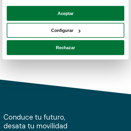
Coches de segunda mano
Si lo permite, también quisiéramos:
Aceptar
Recopilar información sobre su ubicación geográfica
Coches de km0
que puede tener una precisión de varios metros
Configurar
Coches de renting
Identificar su dispositivo analizándolo activamente
para buscar características específicas (huellas
Rechazar
digitales)
Obtenga más información sobre cómo se procesan sus
datos personales y establezca sus preferencias en la
sección de datos
. Puede cambiar o retirar su
consentimiento en cualquier momento en la Declaración
de cookies.
Las cookies de este sitio web se usan para personalizar
el contenido y los anuncios, ofrecer funciones de redes
sociales y analizar el tráfico. Además, compartimos
Conduce tu futuro,
información sobre el uso que haga del sitio web con
desata tu movilidad
nuestros partners de redes sociales, publicidad y análisis