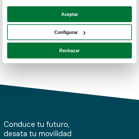
Coches de segunda mano
Si lo permite, también quisiéramos:
Aceptar
Recopilar información sobre su ubicación geográfica
Coches de km0
que puede tener una precisión de varios metros
Configurar
Coches de renting
Identificar su dispositivo analizándolo activamente
para buscar características específicas (huellas
Rechazar
digitales)
Obtenga más información sobre cómo se procesan sus
datos personales y establezca sus preferencias en la
sección de datos
. Puede cambiar o retirar su
consentimiento en cualquier momento en la Declaración
de cookies.
Las cookies de este sitio web se usan para personalizar
el contenido y los anuncios, ofrecer funciones de redes
sociales y analizar el tráfico. Además, compartimos
Conduce tu futuro,
información sobre el uso que haga del sitio web con
desata tu movilidad
nuestros partners de redes sociales, publicidad y análisis