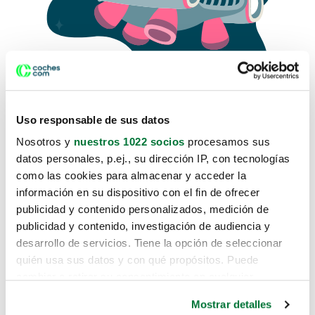
Uso responsable de sus datos
Nosotros y
nuestros 1022 socios
procesamos sus
datos personales, p.ej., su dirección IP, con tecnologías
como las cookies para almacenar y acceder la
Lo sentimos, no sabemos como
información en su dispositivo con el fin de ofrecer
te hemos traido hasta aquí.
publicidad y contenido personalizados, medición de
publicidad y contenido, investigación de audiencia y
desarrollo de servicios. Tiene la opción de seleccionar
Pero puedes encontrar el coche que estás
quién usa sus datos y con qué propósitos. Puede
buscando en alguno de estos enlaces:
cambiar o retirar su consentimiento en cualquier
momento desde la Declaración de cookies o clicando en
Coches nuevos
Mostrar detalles
el Menú de consentimiento.