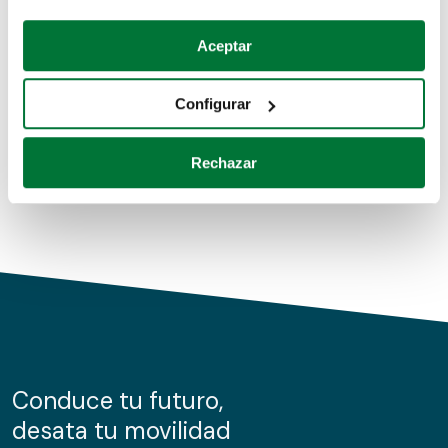
Coches de segunda mano
Si lo permite, también quisiéramos:
Aceptar
Recopilar información sobre su ubicación geográfica
Coches de km0
que puede tener una precisión de varios metros
Configurar
Coches de renting
Identificar su dispositivo analizándolo activamente
para buscar características específicas (huellas
Rechazar
digitales)
Obtenga más información sobre cómo se procesan sus
datos personales y establezca sus preferencias en la
sección de datos
. Puede cambiar o retirar su
consentimiento en cualquier momento en la Declaración
de cookies.
Las cookies de este sitio web se usan para personalizar
el contenido y los anuncios, ofrecer funciones de redes
sociales y analizar el tráfico. Además, compartimos
Conduce tu futuro,
información sobre el uso que haga del sitio web con
desata tu movilidad
nuestros partners de redes sociales, publicidad y análisis