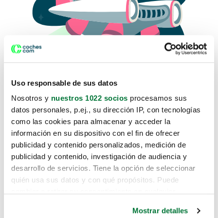
Uso responsable de sus datos
Nosotros y
nuestros 1022 socios
procesamos sus
datos personales, p.ej., su dirección IP, con tecnologías
como las cookies para almacenar y acceder la
Lo sentimos, no sabemos como
información en su dispositivo con el fin de ofrecer
te hemos traido hasta aquí.
publicidad y contenido personalizados, medición de
publicidad y contenido, investigación de audiencia y
desarrollo de servicios. Tiene la opción de seleccionar
Pero puedes encontrar el coche que estás
quién usa sus datos y con qué propósitos. Puede
buscando en alguno de estos enlaces:
cambiar o retirar su consentimiento en cualquier
momento desde la Declaración de cookies o clicando en
Coches nuevos
Mostrar detalles
el Menú de consentimiento.