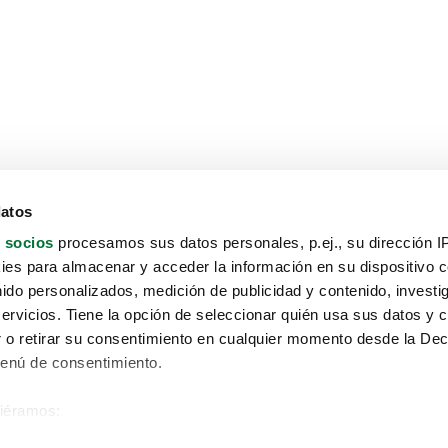
datos
 socios
procesamos sus datos personales, p.ej., su dirección I
es para almacenar y acceder la información en su dispositivo co
nido personalizados, medición de publicidad y contenido, investi
servicios. Tiene la opción de seleccionar quién usa sus datos y 
 o retirar su consentimiento en cualquier momento desde la Dec
Menú de consentimiento.
siéramos:
Aviso protección de datos
 sobre su ubicación geográfica que puede tener una precisión de