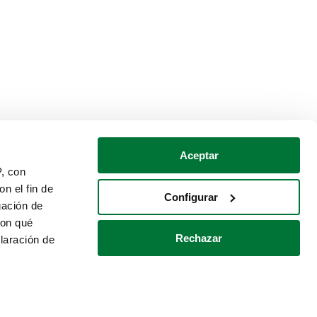
Aceptar
P, con
n el fin de
Configurar
gación de
con qué
Rechazar
laración de
Política de cookies
Contacto
 varios metros