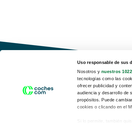
Uso responsable de sus 
Nosotros y
nuestros 1022
tecnologías como las cooki
Conduce tu futuro,
ofrecer publicidad y conte
desata tu movilidad
audiencia y desarrollo de 
propósitos. Puede cambiar
cookies o clicando en el 
Si lo permite, también qui
Acerca de nosotros
Aviso legal
Recopilar información