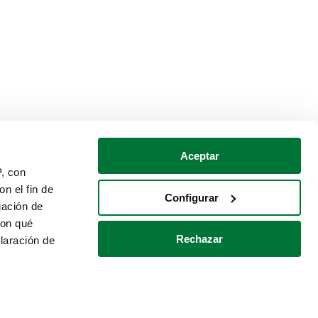
Aceptar
P, con
n el fin de
Configurar
gación de
con qué
Rechazar
laración de
Política de cookies
Contacto
 varios metros