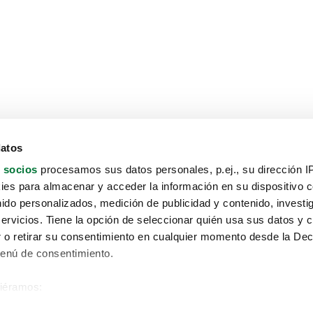
datos
 socios
procesamos sus datos personales, p.ej., su dirección I
es para almacenar y acceder la información en su dispositivo co
nido personalizados, medición de publicidad y contenido, investi
servicios. Tiene la opción de seleccionar quién usa sus datos y 
 o retirar su consentimiento en cualquier momento desde la Dec
Menú de consentimiento.
siéramos:
Aviso protección de datos
 sobre su ubicación geográfica que puede tener una precisión de