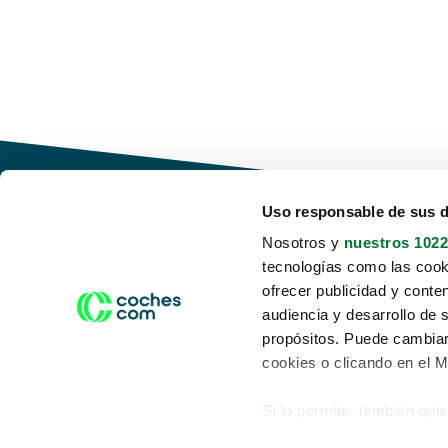
Uso responsable de sus 
Nosotros y
nuestros 1022
tecnologías como las cooki
Conduce tu futuro,
ofrecer publicidad y conte
desata tu movilidad
audiencia y desarrollo de 
propósitos. Puede cambiar
cookies o clicando en el 
Si lo permite, también qui
Acerca de nosotros
Aviso legal
Recopilar información