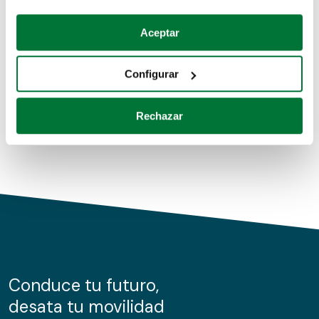
Coches de segunda mano
Si lo permite, también quisiéramos:
Aceptar
Recopilar información sobre su ubicación geográfica
Coches de km0
que puede tener una precisión de varios metros
Configurar
Coches de renting
Identificar su dispositivo analizándolo activamente
para buscar características específicas (huellas
Rechazar
digitales)
Obtenga más información sobre cómo se procesan sus
datos personales y establezca sus preferencias en la
sección de datos
. Puede cambiar o retirar su
consentimiento en cualquier momento en la Declaración
de cookies.
Las cookies de este sitio web se usan para personalizar
el contenido y los anuncios, ofrecer funciones de redes
sociales y analizar el tráfico. Además, compartimos
Conduce tu futuro,
información sobre el uso que haga del sitio web con
desata tu movilidad
nuestros partners de redes sociales, publicidad y análisis