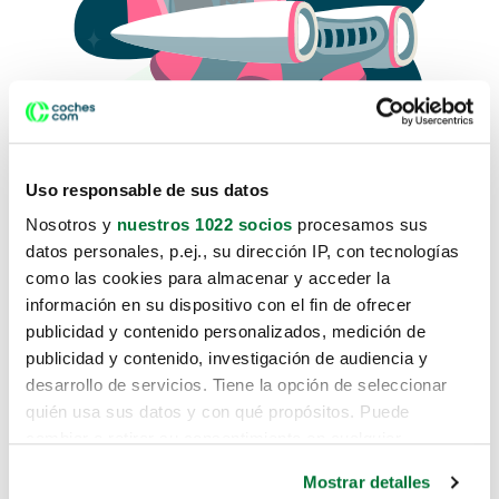
Uso responsable de sus datos
Nosotros y
nuestros 1022 socios
procesamos sus
datos personales, p.ej., su dirección IP, con tecnologías
como las cookies para almacenar y acceder la
Lo sentimos, no sabemos como
información en su dispositivo con el fin de ofrecer
te hemos traido hasta aquí.
publicidad y contenido personalizados, medición de
publicidad y contenido, investigación de audiencia y
desarrollo de servicios. Tiene la opción de seleccionar
Pero puedes encontrar el coche que estás
quién usa sus datos y con qué propósitos. Puede
buscando en alguno de estos enlaces:
cambiar o retirar su consentimiento en cualquier
momento desde la Declaración de cookies o clicando en
Coches nuevos
Mostrar detalles
el Menú de consentimiento.