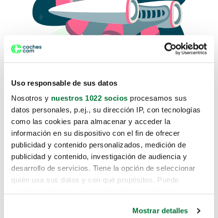
Uso responsable de sus datos
Nosotros y
nuestros 1022 socios
procesamos sus
datos personales, p.ej., su dirección IP, con tecnologías
como las cookies para almacenar y acceder la
Lo sentimos, no sabemos como
información en su dispositivo con el fin de ofrecer
te hemos traido hasta aquí.
publicidad y contenido personalizados, medición de
publicidad y contenido, investigación de audiencia y
desarrollo de servicios. Tiene la opción de seleccionar
Pero puedes encontrar el coche que estás
quién usa sus datos y con qué propósitos. Puede
buscando en alguno de estos enlaces:
cambiar o retirar su consentimiento en cualquier
momento desde la Declaración de cookies o clicando en
Coches nuevos
Mostrar detalles
el Menú de consentimiento.