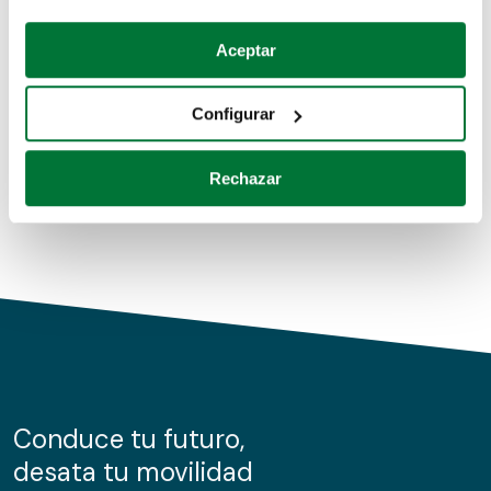
Coches de segunda mano
Si lo permite, también quisiéramos:
Aceptar
Recopilar información sobre su ubicación geográfica
Coches de km0
que puede tener una precisión de varios metros
Configurar
Coches de renting
Identificar su dispositivo analizándolo activamente
para buscar características específicas (huellas
Rechazar
digitales)
Obtenga más información sobre cómo se procesan sus
datos personales y establezca sus preferencias en la
sección de datos
. Puede cambiar o retirar su
consentimiento en cualquier momento en la Declaración
de cookies.
Las cookies de este sitio web se usan para personalizar
el contenido y los anuncios, ofrecer funciones de redes
sociales y analizar el tráfico. Además, compartimos
Conduce tu futuro,
información sobre el uso que haga del sitio web con
desata tu movilidad
nuestros partners de redes sociales, publicidad y análisis