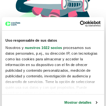
Uso responsable de sus datos
Nosotros y
nuestros 1022 socios
procesamos sus
datos personales, p.ej., su dirección IP, con tecnologías
como las cookies para almacenar y acceder la
Lo sentimos, no sabemos como
información en su dispositivo con el fin de ofrecer
te hemos traido hasta aquí.
publicidad y contenido personalizados, medición de
publicidad y contenido, investigación de audiencia y
desarrollo de servicios. Tiene la opción de seleccionar
Pero puedes encontrar el coche que estás
quién usa sus datos y con qué propósitos. Puede
buscando en alguno de estos enlaces:
cambiar o retirar su consentimiento en cualquier
momento desde la Declaración de cookies o clicando en
Coches nuevos
Mostrar detalles
el Menú de consentimiento.