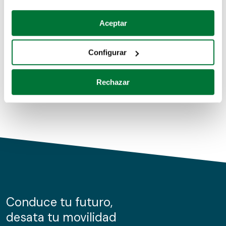
Coches de segunda mano
Si lo permite, también quisiéramos:
Aceptar
Recopilar información sobre su ubicación geográfica
Coches de km0
que puede tener una precisión de varios metros
Configurar
Coches de renting
Identificar su dispositivo analizándolo activamente
para buscar características específicas (huellas
Rechazar
digitales)
Obtenga más información sobre cómo se procesan sus
datos personales y establezca sus preferencias en la
sección de datos
. Puede cambiar o retirar su
consentimiento en cualquier momento en la Declaración
de cookies.
Las cookies de este sitio web se usan para personalizar
el contenido y los anuncios, ofrecer funciones de redes
sociales y analizar el tráfico. Además, compartimos
Conduce tu futuro,
información sobre el uso que haga del sitio web con
desata tu movilidad
nuestros partners de redes sociales, publicidad y análisis