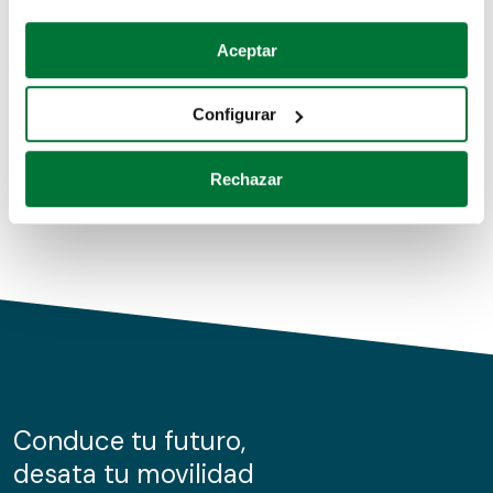
Coches de segunda mano
Si lo permite, también quisiéramos:
Aceptar
Recopilar información sobre su ubicación geográfica
Coches de km0
que puede tener una precisión de varios metros
Configurar
Coches de renting
Identificar su dispositivo analizándolo activamente
para buscar características específicas (huellas
Rechazar
digitales)
Obtenga más información sobre cómo se procesan sus
datos personales y establezca sus preferencias en la
sección de datos
. Puede cambiar o retirar su
consentimiento en cualquier momento en la Declaración
de cookies.
Las cookies de este sitio web se usan para personalizar
el contenido y los anuncios, ofrecer funciones de redes
sociales y analizar el tráfico. Además, compartimos
Conduce tu futuro,
información sobre el uso que haga del sitio web con
desata tu movilidad
nuestros partners de redes sociales, publicidad y análisis