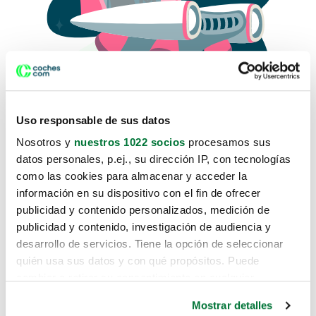
Uso responsable de sus datos
Nosotros y
nuestros 1022 socios
procesamos sus
datos personales, p.ej., su dirección IP, con tecnologías
como las cookies para almacenar y acceder la
Lo sentimos, no sabemos como
información en su dispositivo con el fin de ofrecer
te hemos traido hasta aquí.
publicidad y contenido personalizados, medición de
publicidad y contenido, investigación de audiencia y
desarrollo de servicios. Tiene la opción de seleccionar
Pero puedes encontrar el coche que estás
quién usa sus datos y con qué propósitos. Puede
buscando en alguno de estos enlaces:
cambiar o retirar su consentimiento en cualquier
momento desde la Declaración de cookies o clicando en
Coches nuevos
Mostrar detalles
el Menú de consentimiento.