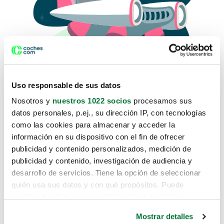
Uso responsable de sus datos
Nosotros y
nuestros 1022 socios
procesamos sus
datos personales, p.ej., su dirección IP, con tecnologías
como las cookies para almacenar y acceder la
Lo sentimos, no sabemos como
información en su dispositivo con el fin de ofrecer
te hemos traido hasta aquí.
publicidad y contenido personalizados, medición de
publicidad y contenido, investigación de audiencia y
desarrollo de servicios. Tiene la opción de seleccionar
Pero puedes encontrar el coche que estás
quién usa sus datos y con qué propósitos. Puede
buscando en alguno de estos enlaces:
cambiar o retirar su consentimiento en cualquier
momento desde la Declaración de cookies o clicando en
Coches nuevos
Mostrar detalles
el Menú de consentimiento.