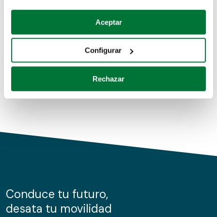
Coches de segunda mano
Si lo permite, también quisiéramos:
Aceptar
Recopilar información sobre su ubicación geográfica
Coches de km0
que puede tener una precisión de varios metros
Configurar
Coches de renting
Identificar su dispositivo analizándolo activamente
para buscar características específicas (huellas
Rechazar
digitales)
Obtenga más información sobre cómo se procesan sus
datos personales y establezca sus preferencias en la
sección de datos
. Puede cambiar o retirar su
consentimiento en cualquier momento en la Declaración
de cookies.
Las cookies de este sitio web se usan para personalizar
el contenido y los anuncios, ofrecer funciones de redes
sociales y analizar el tráfico. Además, compartimos
Conduce tu futuro,
información sobre el uso que haga del sitio web con
desata tu movilidad
nuestros partners de redes sociales, publicidad y análisis