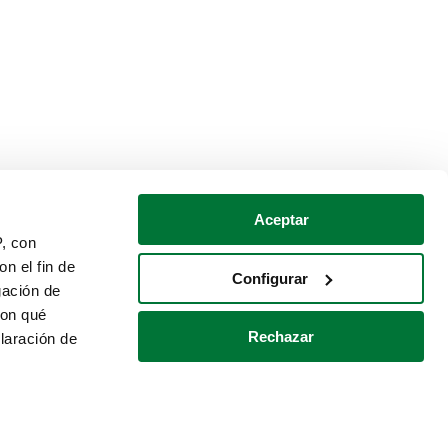
Aceptar
P, con
n el fin de
Configurar
gación de
con qué
Rechazar
laración de
Política de cookies
Contacto
 varios metros