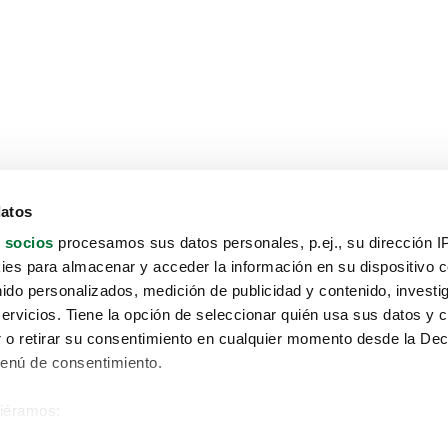
datos
 socios
procesamos sus datos personales, p.ej., su dirección I
es para almacenar y acceder la información en su dispositivo co
nido personalizados, medición de publicidad y contenido, investi
servicios. Tiene la opción de seleccionar quién usa sus datos y 
 o retirar su consentimiento en cualquier momento desde la Dec
Menú de consentimiento.
siéramos:
Aviso protección de datos
 sobre su ubicación geográfica que puede tener una precisión de