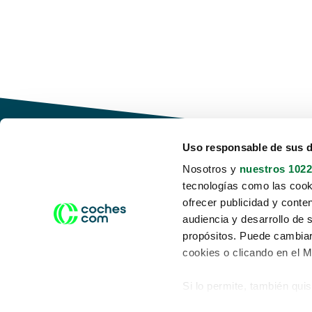
Uso responsable de sus 
Nosotros y
nuestros 1022
tecnologías como las cooki
Conduce tu futuro,
ofrecer publicidad y conte
desata tu movilidad
audiencia y desarrollo de 
propósitos. Puede cambiar
cookies o clicando en el 
Si lo permite, también qui
Acerca de nosotros
Aviso legal
Recopilar información