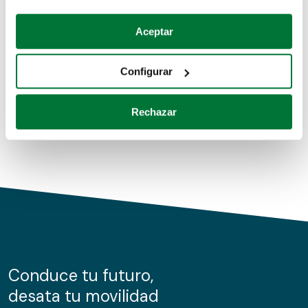
Coches de segunda mano
Si lo permite, también quisiéramos:
Aceptar
Recopilar información sobre su ubicación geográfica
Coches de km0
que puede tener una precisión de varios metros
Configurar
Coches de renting
Identificar su dispositivo analizándolo activamente
para buscar características específicas (huellas
Rechazar
digitales)
Obtenga más información sobre cómo se procesan sus
datos personales y establezca sus preferencias en la
sección de datos
. Puede cambiar o retirar su
consentimiento en cualquier momento en la Declaración
de cookies.
Las cookies de este sitio web se usan para personalizar
el contenido y los anuncios, ofrecer funciones de redes
sociales y analizar el tráfico. Además, compartimos
Conduce tu futuro,
información sobre el uso que haga del sitio web con
desata tu movilidad
nuestros partners de redes sociales, publicidad y análisis