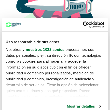
Uso responsable de sus datos
Nosotros y
nuestros 1022 socios
procesamos sus
datos personales, p.ej., su dirección IP, con tecnologías
como las cookies para almacenar y acceder la
Lo sentimos, no sabemos como
información en su dispositivo con el fin de ofrecer
te hemos traido hasta aquí.
publicidad y contenido personalizados, medición de
publicidad y contenido, investigación de audiencia y
desarrollo de servicios. Tiene la opción de seleccionar
Pero puedes encontrar el coche que estás
quién usa sus datos y con qué propósitos. Puede
buscando en alguno de estos enlaces:
cambiar o retirar su consentimiento en cualquier
momento desde la Declaración de cookies o clicando en
Coches nuevos
Mostrar detalles
el Menú de consentimiento.