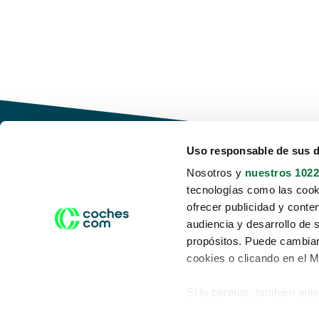
Uso responsable de sus 
Nosotros y
nuestros 1022
tecnologías como las cooki
Conduce tu futuro,
ofrecer publicidad y conte
desata tu movilidad
audiencia y desarrollo de 
propósitos. Puede cambiar
cookies o clicando en el 
Si lo permite, también qui
Acerca de nosotros
Aviso legal
Recopilar información