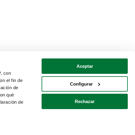
Aceptar
P, con
n el fin de
Configurar
gación de
con qué
Rechazar
laración de
Política de cookies
Contacto
 varios metros