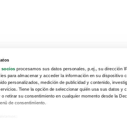
datos
 socios
procesamos sus datos personales, p.ej., su dirección I
es para almacenar y acceder la información en su dispositivo co
nido personalizados, medición de publicidad y contenido, investi
servicios. Tiene la opción de seleccionar quién usa sus datos y 
 o retirar su consentimiento en cualquier momento desde la Dec
Menú de consentimiento.
siéramos:
Aviso protección de datos
 sobre su ubicación geográfica que puede tener una precisión de