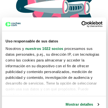
Uso responsable de sus datos
Nosotros y
nuestros 1022 socios
procesamos sus
datos personales, p.ej., su dirección IP, con tecnologías
como las cookies para almacenar y acceder la
Lo sentimos, no sabemos como
información en su dispositivo con el fin de ofrecer
te hemos traido hasta aquí.
publicidad y contenido personalizados, medición de
publicidad y contenido, investigación de audiencia y
desarrollo de servicios. Tiene la opción de seleccionar
Pero puedes encontrar el coche que estás
quién usa sus datos y con qué propósitos. Puede
buscando en alguno de estos enlaces:
cambiar o retirar su consentimiento en cualquier
momento desde la Declaración de cookies o clicando en
Coches nuevos
Mostrar detalles
el Menú de consentimiento.