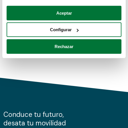
Coches de segunda mano
Si lo permite, también quisiéramos:
Aceptar
Recopilar información sobre su ubicación geográfica
Coches de km0
que puede tener una precisión de varios metros
Configurar
Coches de renting
Identificar su dispositivo analizándolo activamente
para buscar características específicas (huellas
Rechazar
digitales)
Obtenga más información sobre cómo se procesan sus
datos personales y establezca sus preferencias en la
sección de datos
. Puede cambiar o retirar su
consentimiento en cualquier momento en la Declaración
de cookies.
Las cookies de este sitio web se usan para personalizar
el contenido y los anuncios, ofrecer funciones de redes
sociales y analizar el tráfico. Además, compartimos
Conduce tu futuro,
información sobre el uso que haga del sitio web con
desata tu movilidad
nuestros partners de redes sociales, publicidad y análisis