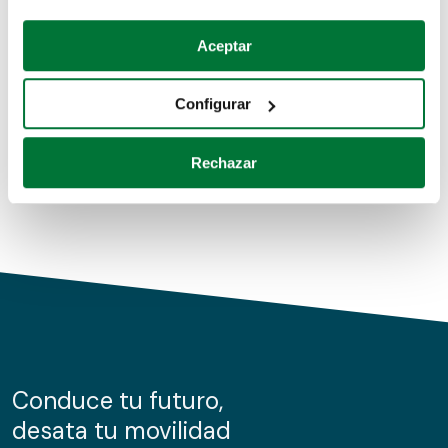
Coches de segunda mano
Si lo permite, también quisiéramos:
Aceptar
Recopilar información sobre su ubicación geográfica
Coches de km0
que puede tener una precisión de varios metros
Configurar
Coches de renting
Identificar su dispositivo analizándolo activamente
para buscar características específicas (huellas
Rechazar
digitales)
Obtenga más información sobre cómo se procesan sus
datos personales y establezca sus preferencias en la
sección de datos
. Puede cambiar o retirar su
consentimiento en cualquier momento en la Declaración
de cookies.
Las cookies de este sitio web se usan para personalizar
el contenido y los anuncios, ofrecer funciones de redes
sociales y analizar el tráfico. Además, compartimos
Conduce tu futuro,
información sobre el uso que haga del sitio web con
desata tu movilidad
nuestros partners de redes sociales, publicidad y análisis