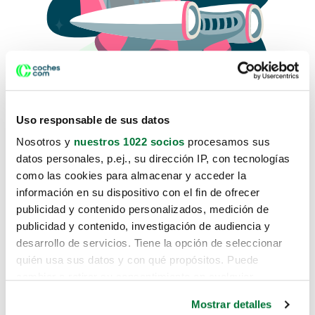
Uso responsable de sus datos
Nosotros y
nuestros 1022 socios
procesamos sus
datos personales, p.ej., su dirección IP, con tecnologías
como las cookies para almacenar y acceder la
Lo sentimos, no sabemos como
información en su dispositivo con el fin de ofrecer
te hemos traido hasta aquí.
publicidad y contenido personalizados, medición de
publicidad y contenido, investigación de audiencia y
desarrollo de servicios. Tiene la opción de seleccionar
Pero puedes encontrar el coche que estás
quién usa sus datos y con qué propósitos. Puede
buscando en alguno de estos enlaces:
cambiar o retirar su consentimiento en cualquier
momento desde la Declaración de cookies o clicando en
Coches nuevos
Mostrar detalles
el Menú de consentimiento.