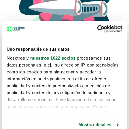
Uso responsable de sus datos
Nosotros y
nuestros 1022 socios
procesamos sus
datos personales, p.ej., su dirección IP, con tecnologías
como las cookies para almacenar y acceder la
Lo sentimos, no sabemos como
información en su dispositivo con el fin de ofrecer
te hemos traido hasta aquí.
publicidad y contenido personalizados, medición de
publicidad y contenido, investigación de audiencia y
desarrollo de servicios. Tiene la opción de seleccionar
Pero puedes encontrar el coche que estás
quién usa sus datos y con qué propósitos. Puede
buscando en alguno de estos enlaces:
cambiar o retirar su consentimiento en cualquier
momento desde la Declaración de cookies o clicando en
Coches nuevos
Mostrar detalles
el Menú de consentimiento.