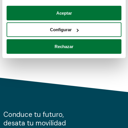
Coches de segunda mano
Si lo permite, también quisiéramos:
Aceptar
Recopilar información sobre su ubicación geográfica
Coches de km0
que puede tener una precisión de varios metros
Configurar
Coches de renting
Identificar su dispositivo analizándolo activamente
para buscar características específicas (huellas
Rechazar
digitales)
Obtenga más información sobre cómo se procesan sus
datos personales y establezca sus preferencias en la
sección de datos
. Puede cambiar o retirar su
consentimiento en cualquier momento en la Declaración
de cookies.
Las cookies de este sitio web se usan para personalizar
el contenido y los anuncios, ofrecer funciones de redes
sociales y analizar el tráfico. Además, compartimos
Conduce tu futuro,
información sobre el uso que haga del sitio web con
desata tu movilidad
nuestros partners de redes sociales, publicidad y análisis