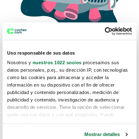
Uso responsable de sus datos
Nosotros y
nuestros 1022 socios
procesamos sus
datos personales, p.ej., su dirección IP, con tecnologías
como las cookies para almacenar y acceder la
Lo sentimos, no sabemos como
información en su dispositivo con el fin de ofrecer
te hemos traido hasta aquí.
publicidad y contenido personalizados, medición de
publicidad y contenido, investigación de audiencia y
desarrollo de servicios. Tiene la opción de seleccionar
Pero puedes encontrar el coche que estás
quién usa sus datos y con qué propósitos. Puede
buscando en alguno de estos enlaces:
cambiar o retirar su consentimiento en cualquier
momento desde la Declaración de cookies o clicando en
Coches nuevos
Mostrar detalles
el Menú de consentimiento.