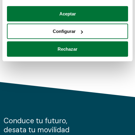
Coches de segunda mano
Si lo permite, también quisiéramos:
Aceptar
Recopilar información sobre su ubicación geográfica
Coches de km0
que puede tener una precisión de varios metros
Configurar
Coches de renting
Identificar su dispositivo analizándolo activamente
para buscar características específicas (huellas
Rechazar
digitales)
Obtenga más información sobre cómo se procesan sus
datos personales y establezca sus preferencias en la
sección de datos
. Puede cambiar o retirar su
consentimiento en cualquier momento en la Declaración
de cookies.
Las cookies de este sitio web se usan para personalizar
el contenido y los anuncios, ofrecer funciones de redes
sociales y analizar el tráfico. Además, compartimos
Conduce tu futuro,
información sobre el uso que haga del sitio web con
desata tu movilidad
nuestros partners de redes sociales, publicidad y análisis