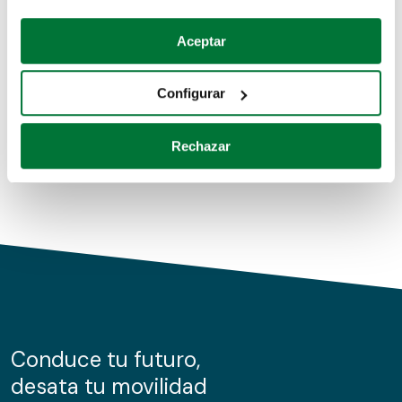
Coches de segunda mano
Si lo permite, también quisiéramos:
Aceptar
Recopilar información sobre su ubicación geográfica
Coches de km0
que puede tener una precisión de varios metros
Configurar
Coches de renting
Identificar su dispositivo analizándolo activamente
para buscar características específicas (huellas
Rechazar
digitales)
Obtenga más información sobre cómo se procesan sus
datos personales y establezca sus preferencias en la
sección de datos
. Puede cambiar o retirar su
consentimiento en cualquier momento en la Declaración
de cookies.
Las cookies de este sitio web se usan para personalizar
el contenido y los anuncios, ofrecer funciones de redes
sociales y analizar el tráfico. Además, compartimos
Conduce tu futuro,
información sobre el uso que haga del sitio web con
desata tu movilidad
nuestros partners de redes sociales, publicidad y análisis