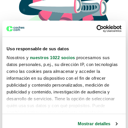
Uso responsable de sus datos
Nosotros y
nuestros 1022 socios
procesamos sus
datos personales, p.ej., su dirección IP, con tecnologías
como las cookies para almacenar y acceder la
Lo sentimos, no sabemos como
información en su dispositivo con el fin de ofrecer
te hemos traido hasta aquí.
publicidad y contenido personalizados, medición de
publicidad y contenido, investigación de audiencia y
desarrollo de servicios. Tiene la opción de seleccionar
Pero puedes encontrar el coche que estás
quién usa sus datos y con qué propósitos. Puede
buscando en alguno de estos enlaces:
cambiar o retirar su consentimiento en cualquier
momento desde la Declaración de cookies o clicando en
Coches nuevos
Mostrar detalles
el Menú de consentimiento.