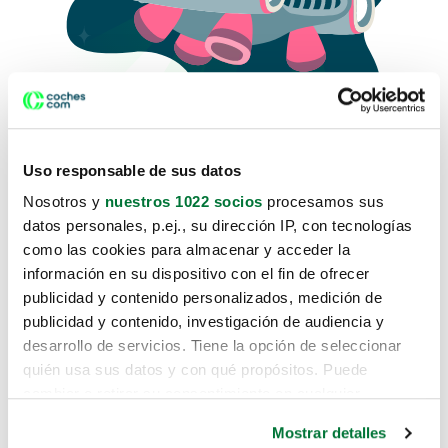
Uso responsable de sus datos
Nosotros y
nuestros 1022 socios
procesamos sus
datos personales, p.ej., su dirección IP, con tecnologías
como las cookies para almacenar y acceder la
Lo sentimos, no sabemos como
información en su dispositivo con el fin de ofrecer
te hemos traido hasta aquí.
publicidad y contenido personalizados, medición de
publicidad y contenido, investigación de audiencia y
desarrollo de servicios. Tiene la opción de seleccionar
Pero puedes encontrar el coche que estás
quién usa sus datos y con qué propósitos. Puede
buscando en alguno de estos enlaces:
cambiar o retirar su consentimiento en cualquier
momento desde la Declaración de cookies o clicando en
Coches nuevos
Mostrar detalles
el Menú de consentimiento.