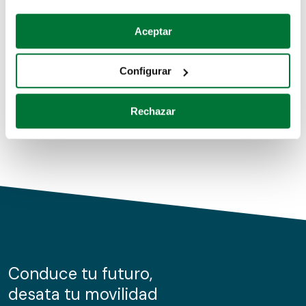
Coches de segunda mano
Si lo permite, también quisiéramos:
Aceptar
Recopilar información sobre su ubicación geográfica
Coches de km0
que puede tener una precisión de varios metros
Configurar
Coches de renting
Identificar su dispositivo analizándolo activamente
para buscar características específicas (huellas
Rechazar
digitales)
Obtenga más información sobre cómo se procesan sus
datos personales y establezca sus preferencias en la
sección de datos
. Puede cambiar o retirar su
consentimiento en cualquier momento en la Declaración
de cookies.
Las cookies de este sitio web se usan para personalizar
el contenido y los anuncios, ofrecer funciones de redes
sociales y analizar el tráfico. Además, compartimos
Conduce tu futuro,
información sobre el uso que haga del sitio web con
desata tu movilidad
nuestros partners de redes sociales, publicidad y análisis