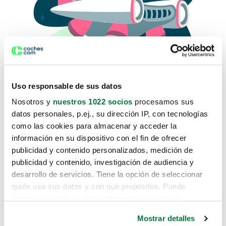
Uso responsable de sus datos
Nosotros y
nuestros 1022 socios
procesamos sus
datos personales, p.ej., su dirección IP, con tecnologías
como las cookies para almacenar y acceder la
Lo sentimos, no sabemos como
información en su dispositivo con el fin de ofrecer
te hemos traido hasta aquí.
publicidad y contenido personalizados, medición de
publicidad y contenido, investigación de audiencia y
desarrollo de servicios. Tiene la opción de seleccionar
Pero puedes encontrar el coche que estás
quién usa sus datos y con qué propósitos. Puede
buscando en alguno de estos enlaces:
cambiar o retirar su consentimiento en cualquier
momento desde la Declaración de cookies o clicando en
Coches nuevos
Mostrar detalles
el Menú de consentimiento.