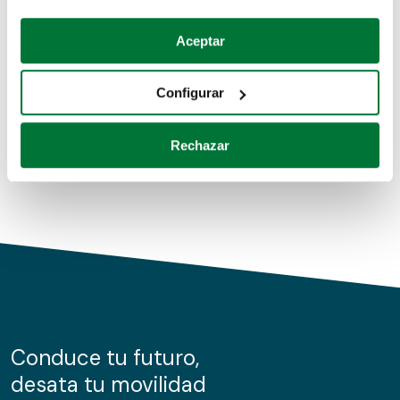
Coches de segunda mano
Si lo permite, también quisiéramos:
Aceptar
Recopilar información sobre su ubicación geográfica
Coches de km0
que puede tener una precisión de varios metros
Configurar
Coches de renting
Identificar su dispositivo analizándolo activamente
para buscar características específicas (huellas
Rechazar
digitales)
Obtenga más información sobre cómo se procesan sus
datos personales y establezca sus preferencias en la
sección de datos
. Puede cambiar o retirar su
consentimiento en cualquier momento en la Declaración
de cookies.
Las cookies de este sitio web se usan para personalizar
el contenido y los anuncios, ofrecer funciones de redes
sociales y analizar el tráfico. Además, compartimos
Conduce tu futuro,
información sobre el uso que haga del sitio web con
desata tu movilidad
nuestros partners de redes sociales, publicidad y análisis