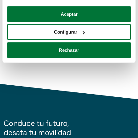
Coches de segunda mano
Si lo permite, también quisiéramos:
Aceptar
Recopilar información sobre su ubicación geográfica
Coches de km0
que puede tener una precisión de varios metros
Configurar
Coches de renting
Identificar su dispositivo analizándolo activamente
para buscar características específicas (huellas
Rechazar
digitales)
Obtenga más información sobre cómo se procesan sus
datos personales y establezca sus preferencias en la
sección de datos
. Puede cambiar o retirar su
consentimiento en cualquier momento en la Declaración
de cookies.
Las cookies de este sitio web se usan para personalizar
el contenido y los anuncios, ofrecer funciones de redes
sociales y analizar el tráfico. Además, compartimos
Conduce tu futuro,
información sobre el uso que haga del sitio web con
desata tu movilidad
nuestros partners de redes sociales, publicidad y análisis