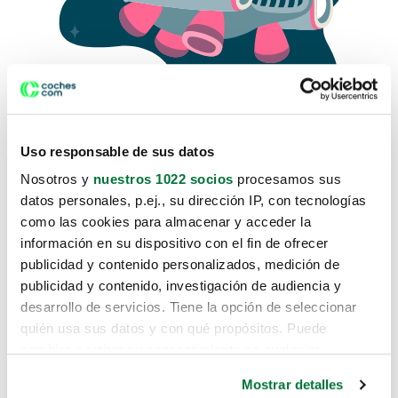
Uso responsable de sus datos
Nosotros y
nuestros 1022 socios
procesamos sus
datos personales, p.ej., su dirección IP, con tecnologías
como las cookies para almacenar y acceder la
Lo sentimos, no sabemos como
información en su dispositivo con el fin de ofrecer
te hemos traido hasta aquí.
publicidad y contenido personalizados, medición de
publicidad y contenido, investigación de audiencia y
desarrollo de servicios. Tiene la opción de seleccionar
Pero puedes encontrar el coche que estás
quién usa sus datos y con qué propósitos. Puede
buscando en alguno de estos enlaces:
cambiar o retirar su consentimiento en cualquier
momento desde la Declaración de cookies o clicando en
Coches nuevos
Mostrar detalles
el Menú de consentimiento.