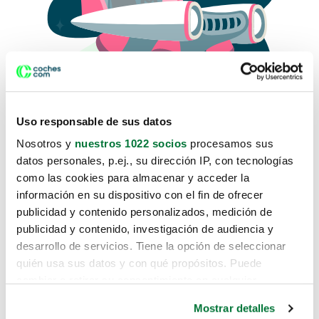
Uso responsable de sus datos
Nosotros y
nuestros 1022 socios
procesamos sus
datos personales, p.ej., su dirección IP, con tecnologías
como las cookies para almacenar y acceder la
Lo sentimos, no sabemos como
información en su dispositivo con el fin de ofrecer
te hemos traido hasta aquí.
publicidad y contenido personalizados, medición de
publicidad y contenido, investigación de audiencia y
desarrollo de servicios. Tiene la opción de seleccionar
Pero puedes encontrar el coche que estás
quién usa sus datos y con qué propósitos. Puede
buscando en alguno de estos enlaces:
cambiar o retirar su consentimiento en cualquier
momento desde la Declaración de cookies o clicando en
Coches nuevos
Mostrar detalles
el Menú de consentimiento.