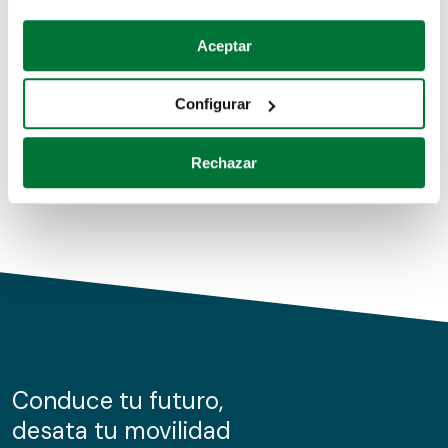
Coches de segunda mano
Si lo permite, también quisiéramos:
Aceptar
Recopilar información sobre su ubicación geográfica
Coches de km0
que puede tener una precisión de varios metros
Configurar
Coches de renting
Identificar su dispositivo analizándolo activamente
para buscar características específicas (huellas
Rechazar
digitales)
Obtenga más información sobre cómo se procesan sus
datos personales y establezca sus preferencias en la
sección de datos
. Puede cambiar o retirar su
consentimiento en cualquier momento en la Declaración
de cookies.
Las cookies de este sitio web se usan para personalizar
el contenido y los anuncios, ofrecer funciones de redes
sociales y analizar el tráfico. Además, compartimos
Conduce tu futuro,
información sobre el uso que haga del sitio web con
desata tu movilidad
nuestros partners de redes sociales, publicidad y análisis