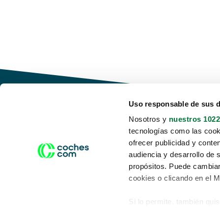
Uso responsable de sus 
Nosotros y
nuestros 1022
tecnologías como las cooki
Conduce tu futuro,
ofrecer publicidad y conte
desata tu movilidad
audiencia y desarrollo de 
propósitos. Puede cambiar
cookies o clicando en el 
Si lo permite, también qui
Acerca de nosotros
Aviso legal
Recopilar información