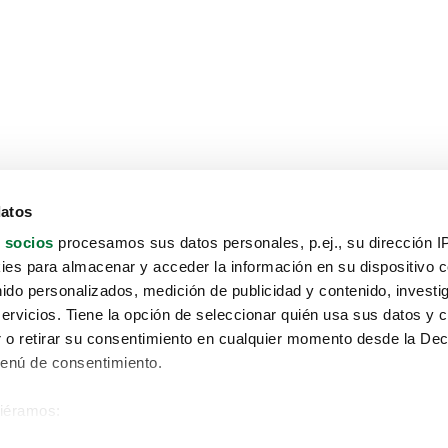
datos
 socios
procesamos sus datos personales, p.ej., su dirección I
es para almacenar y acceder la información en su dispositivo co
nido personalizados, medición de publicidad y contenido, investi
servicios. Tiene la opción de seleccionar quién usa sus datos y 
 o retirar su consentimiento en cualquier momento desde la Dec
Menú de consentimiento.
siéramos:
Aviso protección de datos
 sobre su ubicación geográfica que puede tener una precisión de