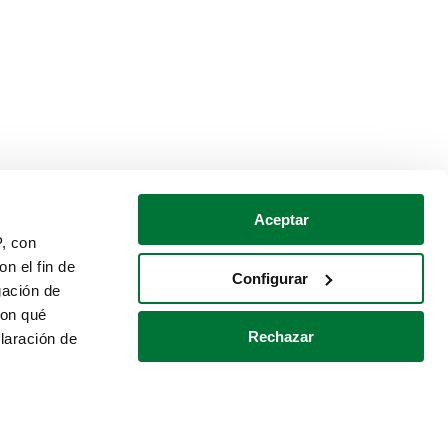
Aceptar
P, con
n el fin de
Configurar
gación de
con qué
Rechazar
laración de
Política de cookies
Contacto
 varios metros