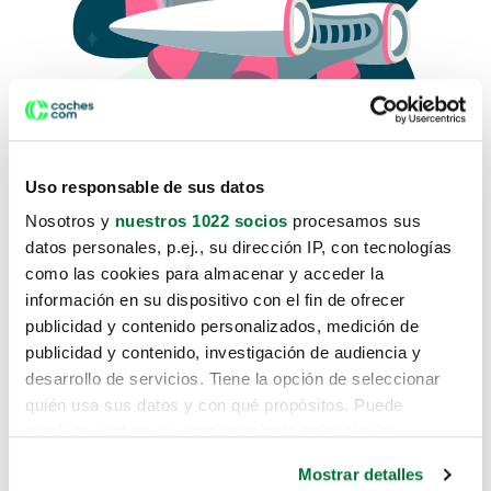
Uso responsable de sus datos
Nosotros y
nuestros 1022 socios
procesamos sus
datos personales, p.ej., su dirección IP, con tecnologías
como las cookies para almacenar y acceder la
Lo sentimos, no sabemos como
información en su dispositivo con el fin de ofrecer
te hemos traido hasta aquí.
publicidad y contenido personalizados, medición de
publicidad y contenido, investigación de audiencia y
desarrollo de servicios. Tiene la opción de seleccionar
Pero puedes encontrar el coche que estás
quién usa sus datos y con qué propósitos. Puede
buscando en alguno de estos enlaces:
cambiar o retirar su consentimiento en cualquier
momento desde la Declaración de cookies o clicando en
Coches nuevos
Mostrar detalles
el Menú de consentimiento.