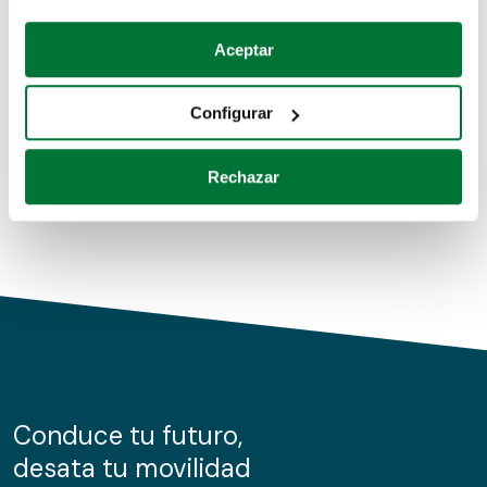
Coches de segunda mano
Si lo permite, también quisiéramos:
Aceptar
Recopilar información sobre su ubicación geográfica
Coches de km0
que puede tener una precisión de varios metros
Configurar
Coches de renting
Identificar su dispositivo analizándolo activamente
para buscar características específicas (huellas
Rechazar
digitales)
Obtenga más información sobre cómo se procesan sus
datos personales y establezca sus preferencias en la
sección de datos
. Puede cambiar o retirar su
consentimiento en cualquier momento en la Declaración
de cookies.
Las cookies de este sitio web se usan para personalizar
el contenido y los anuncios, ofrecer funciones de redes
sociales y analizar el tráfico. Además, compartimos
Conduce tu futuro,
información sobre el uso que haga del sitio web con
desata tu movilidad
nuestros partners de redes sociales, publicidad y análisis