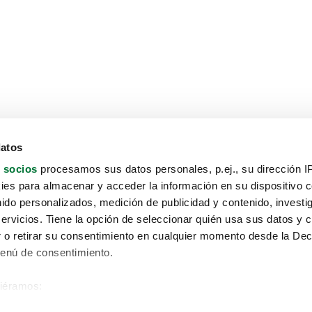
datos
 socios
procesamos sus datos personales, p.ej., su dirección I
es para almacenar y acceder la información en su dispositivo co
nido personalizados, medición de publicidad y contenido, investi
servicios. Tiene la opción de seleccionar quién usa sus datos y 
 o retirar su consentimiento en cualquier momento desde la Dec
Menú de consentimiento.
siéramos:
Aviso protección de datos
 sobre su ubicación geográfica que puede tener una precisión de