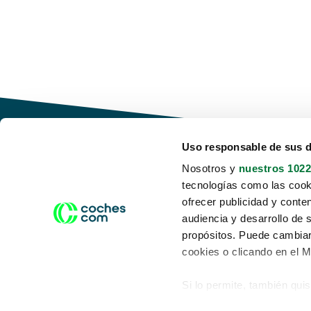
Uso responsable de sus 
Nosotros y
nuestros 1022
tecnologías como las cooki
Conduce tu futuro,
ofrecer publicidad y conte
desata tu movilidad
audiencia y desarrollo de 
propósitos. Puede cambiar
cookies o clicando en el 
Si lo permite, también qui
Acerca de nosotros
Aviso legal
Recopilar información