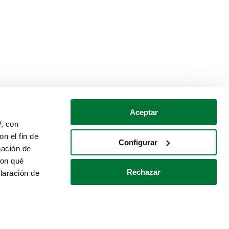
Aceptar
P, con
n el fin de
Configurar
gación de
con qué
Rechazar
laración de
Política de cookies
Contacto
 varios metros