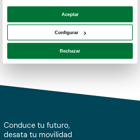
Coches de segunda mano
Si lo permite, también quisiéramos:
Aceptar
Recopilar información sobre su ubicación geográfica
Coches de km0
que puede tener una precisión de varios metros
Configurar
Coches de renting
Identificar su dispositivo analizándolo activamente
para buscar características específicas (huellas
Rechazar
digitales)
Obtenga más información sobre cómo se procesan sus
datos personales y establezca sus preferencias en la
sección de datos
. Puede cambiar o retirar su
consentimiento en cualquier momento en la Declaración
de cookies.
Las cookies de este sitio web se usan para personalizar
el contenido y los anuncios, ofrecer funciones de redes
sociales y analizar el tráfico. Además, compartimos
Conduce tu futuro,
información sobre el uso que haga del sitio web con
desata tu movilidad
nuestros partners de redes sociales, publicidad y análisis