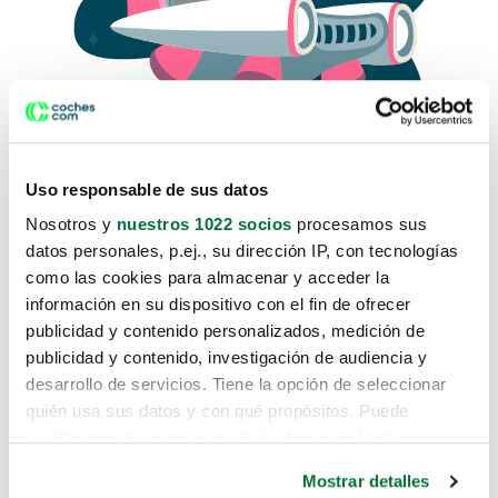
Uso responsable de sus datos
Nosotros y
nuestros 1022 socios
procesamos sus
datos personales, p.ej., su dirección IP, con tecnologías
como las cookies para almacenar y acceder la
Lo sentimos, no sabemos como
información en su dispositivo con el fin de ofrecer
te hemos traido hasta aquí.
publicidad y contenido personalizados, medición de
publicidad y contenido, investigación de audiencia y
desarrollo de servicios. Tiene la opción de seleccionar
Pero puedes encontrar el coche que estás
quién usa sus datos y con qué propósitos. Puede
buscando en alguno de estos enlaces:
cambiar o retirar su consentimiento en cualquier
momento desde la Declaración de cookies o clicando en
Coches nuevos
Mostrar detalles
el Menú de consentimiento.