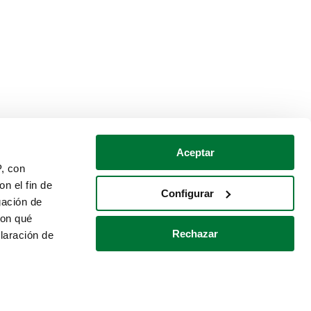
Aceptar
P, con
n el fin de
Configurar
gación de
con qué
Rechazar
laración de
Política de cookies
Contacto
 varios metros