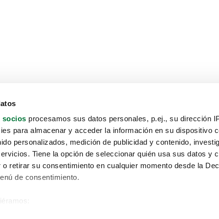
datos
 socios
procesamos sus datos personales, p.ej., su dirección I
es para almacenar y acceder la información en su dispositivo co
nido personalizados, medición de publicidad y contenido, investi
servicios. Tiene la opción de seleccionar quién usa sus datos y 
 o retirar su consentimiento en cualquier momento desde la Dec
Menú de consentimiento.
siéramos:
Aviso protección de datos
 sobre su ubicación geográfica que puede tener una precisión de