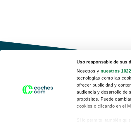
Uso responsable de sus 
Nosotros y
nuestros 1022
tecnologías como las cooki
Conduce tu futuro,
ofrecer publicidad y conte
desata tu movilidad
audiencia y desarrollo de 
propósitos. Puede cambiar
cookies o clicando en el 
Si lo permite, también qui
Acerca de nosotros
Aviso legal
Recopilar información