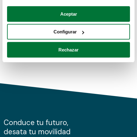
Coches de segunda mano
Si lo permite, también quisiéramos:
Aceptar
Recopilar información sobre su ubicación geográfica
Coches de km0
que puede tener una precisión de varios metros
Configurar
Coches de renting
Identificar su dispositivo analizándolo activamente
para buscar características específicas (huellas
Rechazar
digitales)
Obtenga más información sobre cómo se procesan sus
datos personales y establezca sus preferencias en la
sección de datos
. Puede cambiar o retirar su
consentimiento en cualquier momento en la Declaración
de cookies.
Las cookies de este sitio web se usan para personalizar
el contenido y los anuncios, ofrecer funciones de redes
sociales y analizar el tráfico. Además, compartimos
Conduce tu futuro,
información sobre el uso que haga del sitio web con
desata tu movilidad
nuestros partners de redes sociales, publicidad y análisis